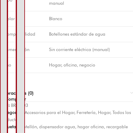
manual
Color
Blanco
Compatibilidad
Botellones estándar de agua
Alimentación
Sin corriente eléctrica (manual)
Uso
Hogar, oficina, negocio
Valoraciones (0)
Comparar
SKU:
BR-1103
Categorías:
Accesorios para el Hogar
,
Ferretería
,
Hogar
,
Todos los
productos
Etiquetas:
botellón
,
dispensador agua
,
hogar oficina
,
recargable