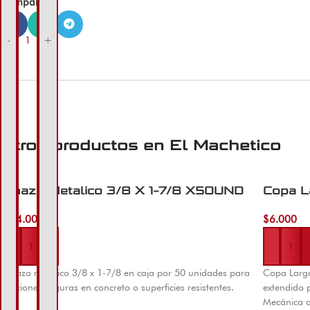
Compartir:
-
+
Otros productos en
El Machetico
Chazo Metalico 3/8 X 1-7/8 X50UND
Copa L
$
54.000
$
6.000
Añadir al carrito
Añadir al 
Chazo metálico 3/8 x 1-7/8 en caja por 50 unidades para
Copa Larga
fijaciones seguras en concreto o superficies resistentes.
extendido 
Mecánica au