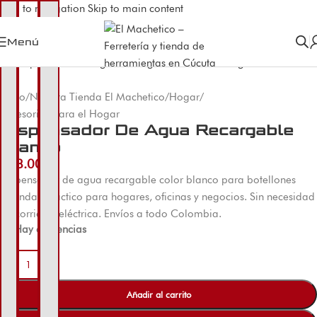
Skip to navigation
Skip to main content
Menú
Inicio
/
Nuestra Tienda El Machetico
/
Hogar
/
Accesorios para el Hogar
Dispensador De Agua Recargable
Blanco
$
28.000
Dispensador de agua recargable color blanco para botellones
estándar. Práctico para hogares, oficinas y negocios. Sin necesidad
de corriente eléctrica. Envíos a todo Colombia.
Hay existencias
-
+
Añadir al carrito