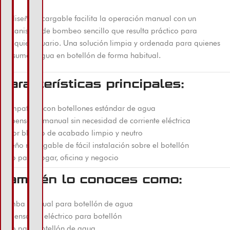
Su diseño recargable facilita la operación manual con un
mecanismo de bombeo sencillo que resulta práctico para
cualquier usuario. Una solución limpia y ordenada para quienes
consumen agua en botellón de forma habitual.
Características principales:
Compatible con botellones estándar de agua
Dispensado manual sin necesidad de corriente eléctrica
Color blanco de acabado limpio y neutro
Diseño recargable de fácil instalación sobre el botellón
Apto para hogar, oficina y negocio
También lo conoces como:
bomba manual para botellón de agua
dispensador eléctrico para botellón
grifo para botellón de agua