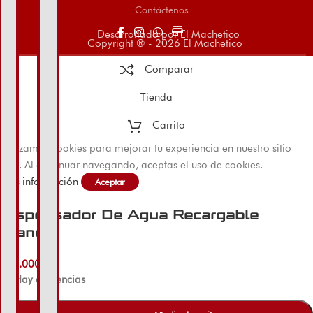
Contáctenos
store
Desarrollado por El Machetico
Copyright ® - 2026 El Machetico
Comparar
Tienda
Carrito
Utilizamos cookies para mejorar tu experiencia en nuestro sitio
web. Al continuar navegando, aceptas el uso de cookies.
Más información
Aceptar
Dispensador De Agua Recargable
Blanco
$
28.000
Hay existencias