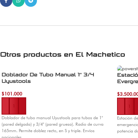
Otros productos en
El Machetico
Doblador De Tubo Manual 1″ 3/4
Estació
Uyustools
Evergr
$
101.000
$
3.500.0
Añadir al carrito
Añadir al 
Doblador de tubo manual Uyustools para tubos de 1"
Estación d
(pared delgada) y 3/4" (pared gruesa). Radio de curva
emergencia
165mm. Permite doblez recto, en S y triple. Envíos
potencia do
nacionales.