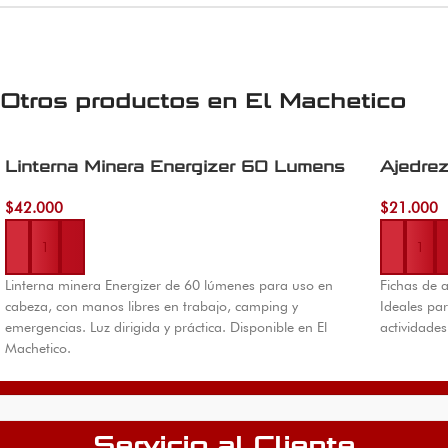
Otros productos en
El Machetico
Linterna Minera Energizer 60 Lumens
Ajedrez
$
42.000
$
21.000
Añadir al carrito
Añadir al 
Linterna minera Energizer de 60 lúmenes para uso en
Fichas de 
cabeza, con manos libres en trabajo, camping y
Ideales par
emergencias. Luz dirigida y práctica. Disponible en El
actividades
Machetico.
Servicio al Cliente