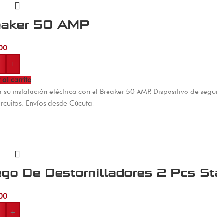
eaker 50 AMP
00
+
 al carrito
a su instalación eléctrica con el Breaker 50 AMP. Dispositivo de seg
ircuitos. Envíos desde Cúcuta.
ego De Destornilladores 2 Pcs St
00
+