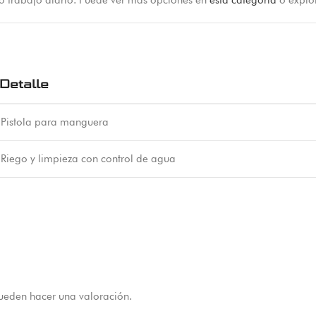
 o trabajo diario. Puede ver más opciones en
esta categoría
o explo
Detalle
Pistola para manguera
Riego y limpieza con control de agua
ueden hacer una valoración.