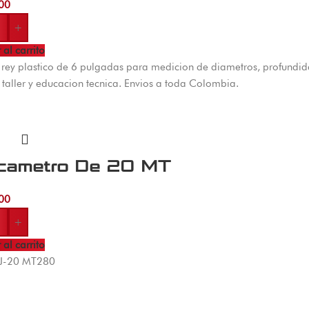
00
+
 al carrito
 rey plastico de 6 pulgadas para medicion de diametros, profundida
 taller y educacion tecnica. Envios a toda Colombia.
cametro De 20 MT
00
+
 al carrito
YJ-20 MT280