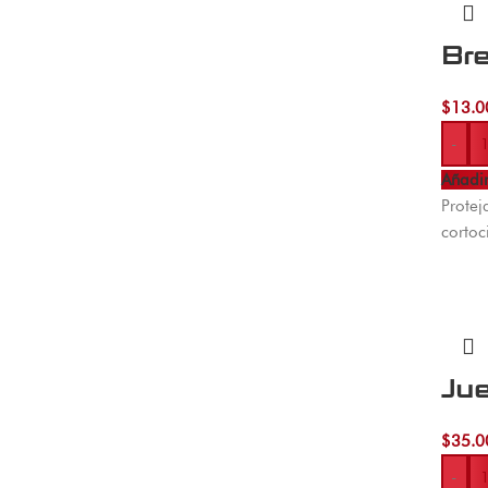
Br
$
13.0
-
Añadir
Protej
cortoc
Ju
$
35.0
-