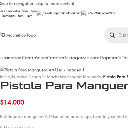
Skip to navigation
Skip to main content
unes a Sábados: 8am - 6pm
mekateimport@hotmail.com
+57 (304) 639-0307
Domingos: 8am - 1pm
utomotriz
Electrónico
Ferretería
Hogar
Mekate
Papelería
Pu
Inicio
/
Nuestra Tienda El Machetico
/
Hogar
/
Jardinería
/
Pistola Para
Pistola Para Manguer
$
14.000
Pistola para manguera Art Usa ideal para riego, lavado y control d