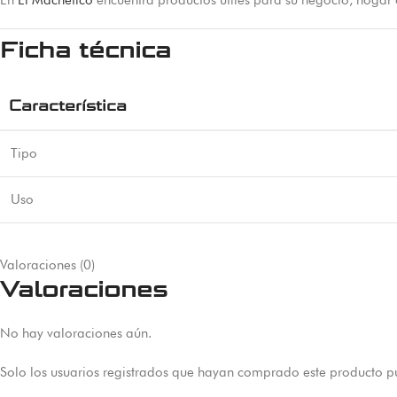
En
El Machetico
encuentra productos útiles para su negocio, hogar
Ficha técnica
Característica
Tipo
Uso
Valoraciones (0)
Valoraciones
No hay valoraciones aún.
Solo los usuarios registrados que hayan comprado este producto p