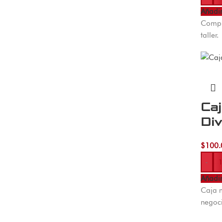
Añadir
Compre
taller.
Ca
Div
$
100.
-
Añadir
Caja m
negoci