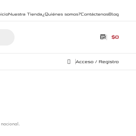
icio
Nuestra Tienda
¿Quiénes somos?
Contáctenos
Blog
store
$
0
Acceso / Registro
 nacional.