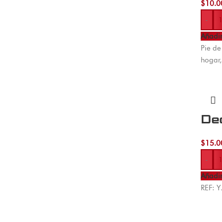
$
10.0
-
Añadir
Pie de
hogar,
De
$
15.0
-
Añadir
REF: 