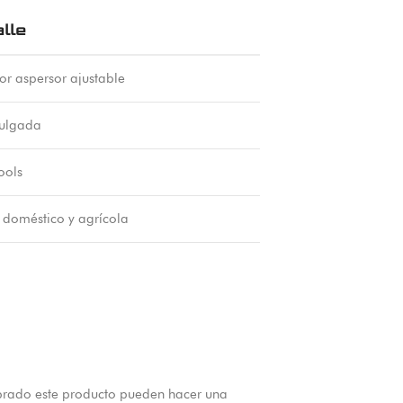
lle
dor aspersor ajustable
ulgada
ools
 doméstico y agrícola
prado este producto pueden hacer una