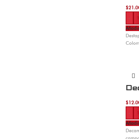
$
21.0
-
Añadir
Destap
Colom
De
$
12.0
-
Añadir
Decame
campo