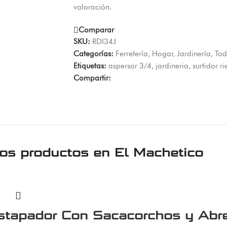
valoración.
Comparar
SKU:
RDI34J
Categorías:
Ferretería
,
Hogar
,
Jardinería
,
Tod
Etiquetas:
aspersor 3/4
,
jardineria
,
surtidor r
Compartir:
ros productos en
El Machetico
stapador Con Sacacorchos y Abre