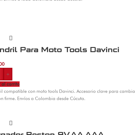
dril Para Moto Tools Davinci
00
+
 al carrito
l compatible con moto tools Davinci. Accesorio clave para cambia
ón firme. Envíos a Colombia desde Cúcuta.
rgador Beston 9V,AA,AAA