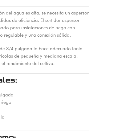
n del agua es alta, se necesita un aspersor
idas de eficiencia. El surtidor aspersor
sado para instalaciones de riego con
o regulable y una conexión sólida.
 de 3/4 pulgada lo hace adecuado tanto
rícolas de pequeña y mediana escala,
el rendimiento del cultivo.
ales:
ulgada
 riego
ola
omo: