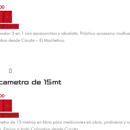
00
+
 al carrito
ador 3 en 1 con sacacorchos y abrelata. Práctico accesorio multius
bia desde Cúcuta – El Machetico.
cametro de 15mt
00
+
 al carrito
tro de 15 metros en fibra para mediciones en obra, jardineria y con
. Envios a toda Colombia desde Cucuta.