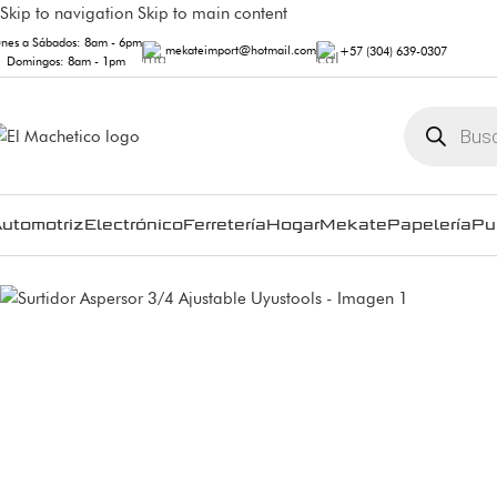
Skip to navigation
Skip to main content
unes a Sábados: 8am - 6pm
mekateimport@hotmail.com
+57 (304) 639-0307
Domingos: 8am - 1pm
utomotriz
Electrónico
Ferretería
Hogar
Mekate
Papelería
Pu