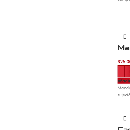
Man
$
25.0
-
Añadir
Mandri
sujeci
Ca