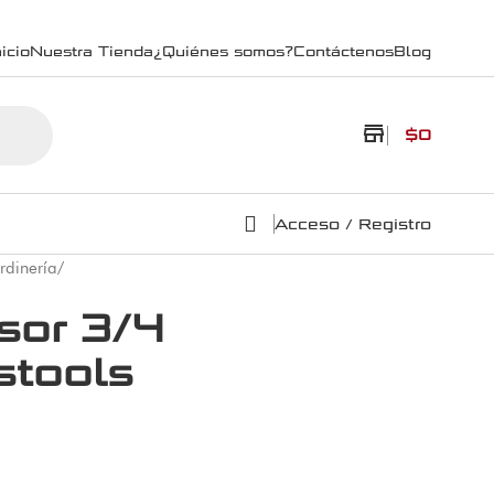
icio
Nuestra Tienda
¿Quiénes somos?
Contáctenos
Blog
store
$
0
Acceso / Registro
rdinería
/
sor 3/4
stools