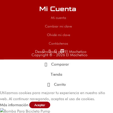
Mi Cuenta
Mi cuenta
Cambiar mi clave
Olvidé mi clave
Contáctenos
store
Desarrollado por El Machetico
Copyright ® - 2026 El Machetico
Comparar
Tienda
Carrito
Utilizamos cookies para mejorar tu experiencia en nuestro sitio
web. Al continuar navegando, aceptas el uso de cookies.
Más información
Aceptar