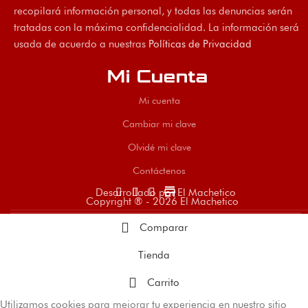
recopilará información personal, y todas las denuncias serán
tratadas con la máxima confidencialidad. La información será
usada de acuerdo a nuestras
Políticas de Privacidad
Mi Cuenta
Mi cuenta
Cambiar mi clave
Olvidé mi clave
Contáctenos
store
Desarrollado por El Machetico
Copyright ® - 2026 El Machetico
Comparar
Tienda
Carrito
Utilizamos cookies para mejorar tu experiencia en nuestro sitio