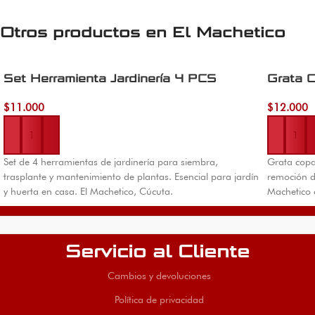
Otros productos en
El Machetico
Set Herramienta Jardinería 4 PCS
Grata 
$
11.000
$
12.000
Añadir al carrito
Añadir al 
Set de 4 herramientas de jardinería para siembra,
Grata copa
trasplante y mantenimiento de plantas. Esencial para jardín
remoción de
y huerta en casa. El Machetico, Cúcuta.
Machetico 
Servicio al Cliente
Cambios y devoluciones
Política de privacidad