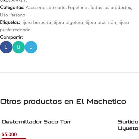
SKU:
AM-217
Categorías:
Accesorios de corte
,
Papelería
,
Todos los productos
,
Uso Personal
Etiquetas:
tijera barbería
,
tijera bigotera
,
tijera precisión
,
tijera
punta redonda
Compartir:
Otros productos en
El Machetico
Destornillador Saco Torr
Surtido
Uyusto
$
5.000
Añadir al carrito