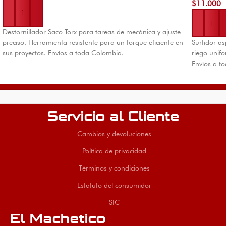
$
11.000
Añadir al 
Destornillador Saco Torx para tareas de mecánica y ajuste
preciso. Herramienta resistente para un torque eficiente en
Surtidor a
sus proyectos. Envíos a toda Colombia.
riego unifo
Envíos a t
Servicio al Cliente
Cambios y devoluciones
Política de privacidad
Términos y condiciones
Estatuto del consumidor
SIC
El Machetico