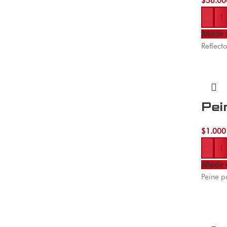
$
56.00
-
Añadir 
Reflect
Pei
$
1.000
-
Añadir 
Peine p