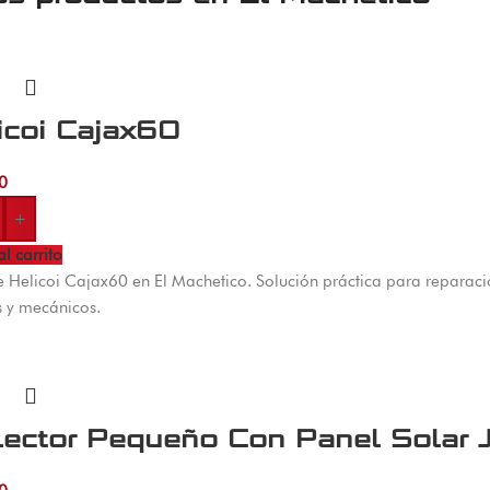
icoi Cajax60
0
+
al carrito
Helicoi Cajax60 en El Machetico. Solución práctica para reparaci
s y mecánicos.
lector Pequeño Con Panel Solar J