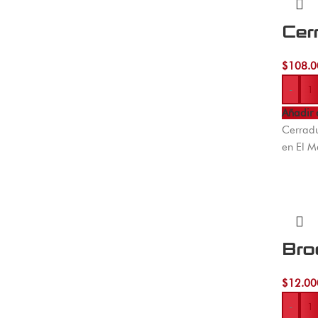
Cer
$
108.0
-
Añadir 
Cerradu
en El M
Bro
$
12.00
-