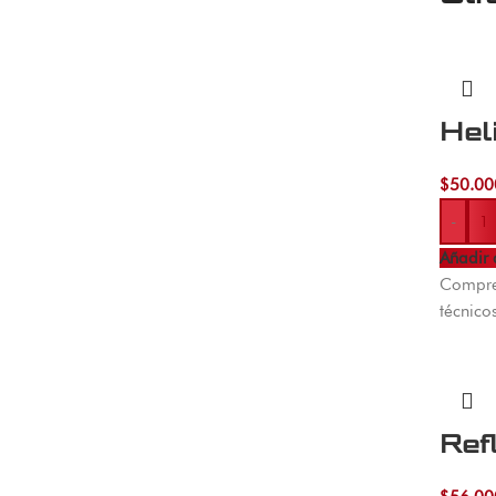
Hel
$
50.00
-
Añadir 
Compre 
técnico
Ref