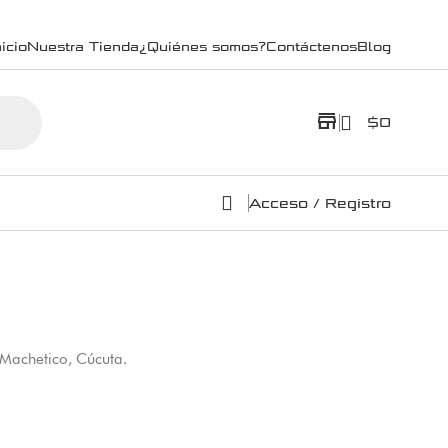
icio
Nuestra Tienda
¿Quiénes somos?
Contáctenos
Blog
store
$
0
Acceso / Registro
 Machetico, Cúcuta.