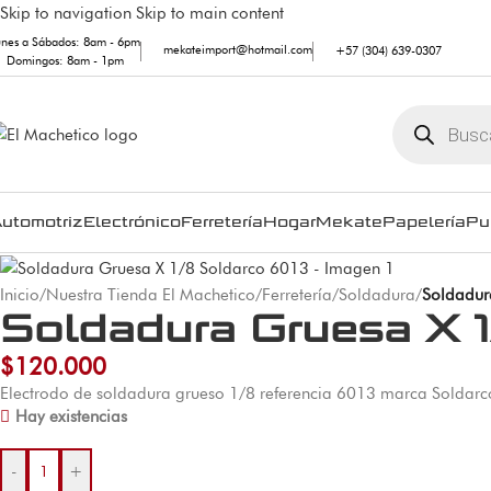
Skip to navigation
Skip to main content
unes a Sábados: 8am - 6pm
mekateimport@hotmail.com
+57 (304) 639-0307
Domingos: 8am - 1pm
utomotriz
Electrónico
Ferretería
Hogar
Mekate
Papelería
Pu
Inicio
/
Nuestra Tienda El Machetico
/
Ferretería
/
Soldadura
/
Soldadur
Soldadura Gruesa X 
$
120.000
Electrodo de soldadura grueso 1/8 referencia 6013 marca Soldarco.
Hay existencias
-
+