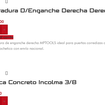
radura D/Enganche Derecha De
00
+
al carrito
ra de enganche derecha MPTOOLS ideal para puertas corredizas o 
achetico con envío nacional.
ca Concreto Incolma 3/8
0
+