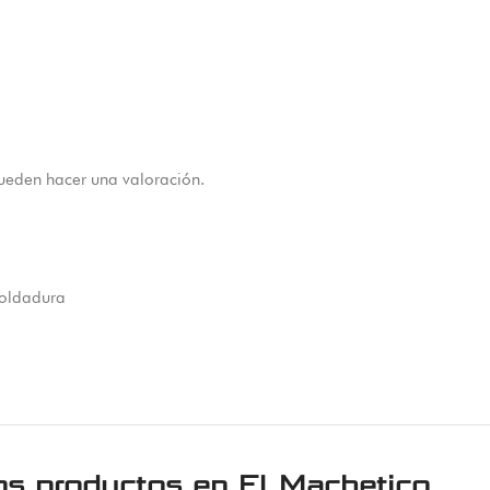
ueden hacer una valoración.
soldadura
os productos en
El Machetico