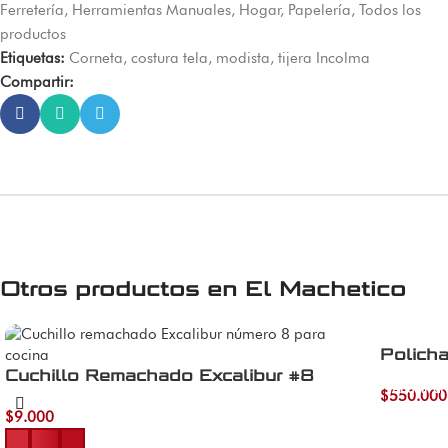
Ferretería
,
Herramientas Manuales
,
Hogar
,
Papelería
,
Todos los
productos
Etiquetas:
Corneta
,
costura tela
,
modista
,
tijera Incolma
Compartir:
Otros productos en
El Machetico
Polich
Cuchillo Remachado Excalibur #8
Añadir al 
$
550.000
$
9.000
Añadir al carrito