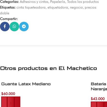
Categorías:
Adhesivos y cintas
,
Papelería
,
Todos los productos
Etiquetas:
cinta tiqueteadora
,
etiquetadora
,
negocio
,
precios
doble
Compartir:
Otros productos en
El Machetico
Guante Latex Mediano
Bateri
Naranj
$
60.000
Añadir al carrito
$
42.000
Añadir al 