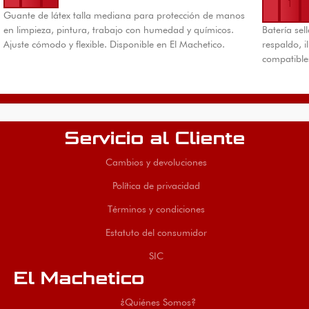
Guante de látex talla mediana para protección de manos
en limpieza, pintura, trabajo con humedad y químicos.
Batería se
Ajuste cómodo y flexible. Disponible en El Machetico.
respaldo, 
compatible
Servicio al Cliente
Cambios y devoluciones
Política de privacidad
Términos y condiciones
Estatuto del consumidor
SIC
El Machetico
¿Quiénes Somos?