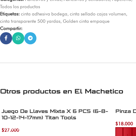
Todos los productos
Etiquetas:
cinta adhesiva bodega
,
cinta sellado cajas volumen
,
cinta transparente 500 yardas
,
Golden cinta empaque
Compartir:
Otros productos en
El Machetico
Juego De Llaves Mixta X 6 PCS (6-8-
Pinza 
10-12-14-17mm) Titan Tools
$
18.000
Añadir al 
Añadir al carrito
$
27.000