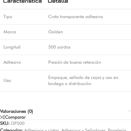
Característica
Detalle
Tipo
Cinta transparente adhesiva
Marca
Golden
Longitud
500 yardas
Adhesivo
Presión de buena retención
Empaque, sellado de cajas y uso en
Uso
bodega o distribución
Valoraciones (0)
Comparar
SKU:
GP500
Categorías:
Adhesivos y cintas
,
Adhesivos y Selladores
,
Papelería
,