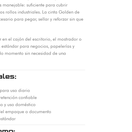
s manejable: suficiente para cubrir
s rollos industriales. La cinta Golden de
sario para pegar, sellar y reforzar sin que
n el cajón del escritorio, el mostrador o
n estándar para negocios, papelerías y
todo momento sin necesidad de una
ales:
para uso diario
etención confiable
no y uso doméstico
n del empaque o documento
estándar
omo: