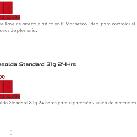
+
 al carrito
 llave de arresto plástica en El Machetico. Ideal para controlar e
ones de plomería.
esolda Standard 31g 24Hrs
00
+
 al carrito
olda Standard 31g 24 horas para reparación y unión de materiales 