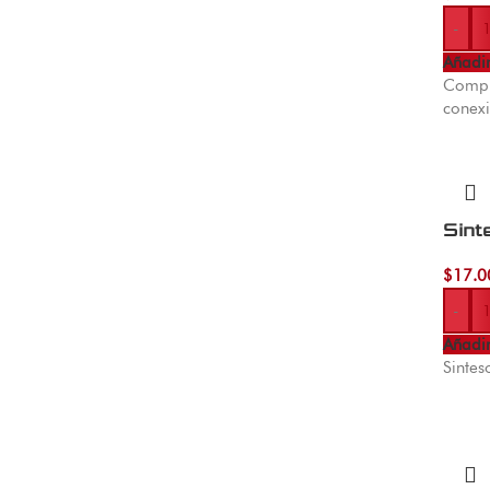
-
Añadir
Compre
conexi
Sint
$
17.0
-
Añadir
Sintes