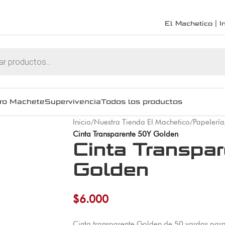
El Machetico | In
ro Machete
Supervivencia
Todos los productos
Inicio
/
Nuestra Tienda El Machetico
/
Papelería
Cinta Transparente 50Y Golden
Cinta Transpa
Golden
$
6.000
Cinta transparente Golden de 50 yardas para