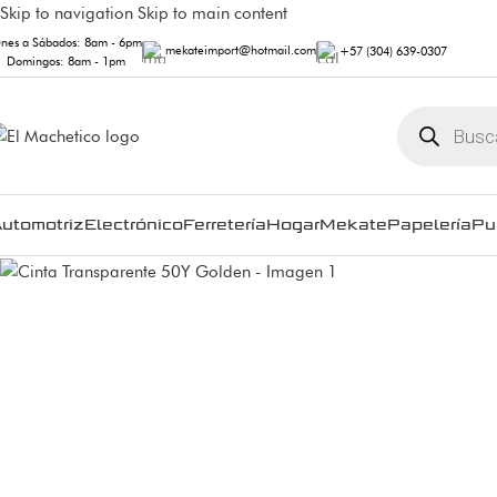
Skip to navigation
Skip to main content
unes a Sábados: 8am - 6pm
mekateimport@hotmail.com
+57 (304) 639-0307
Domingos: 8am - 1pm
utomotriz
Electrónico
Ferretería
Hogar
Mekate
Papelería
Pu