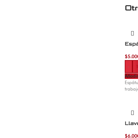
Ot
Espá
$
5.00
-
Añadir
Espátu
trabaj
Llav
$
6.00