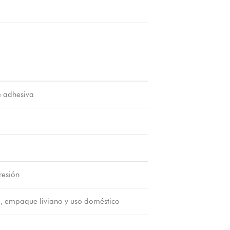
e adhesiva
resión
a, empaque liviano y uso doméstico