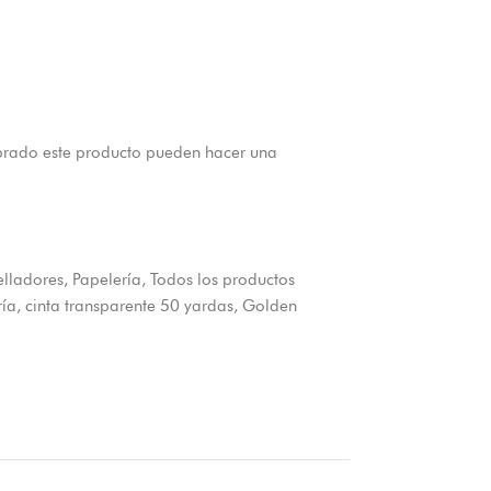
prado este producto pueden hacer una
elladores
,
Papelería
,
Todos los productos
ría
,
cinta transparente 50 yardas
,
Golden