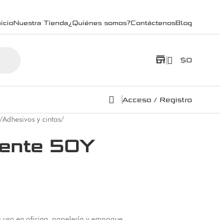
icio
Nuestra Tienda
¿Quiénes somos?
Contáctenos
Blog
store
$
0
Acceso / Registro
/
Adhesivos y cintas
/
rente 50Y
 uso en oficina, papelería y empaque