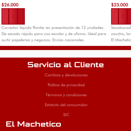
$
26.000
$
23.000
Añadir al carrito
Añadir al 
Corrector líquido Pointer en presentación de 12 unidades.
Sacabocado
De secado rápido para uso escolar y de oficina. Ideal para
caucho, lon
surtir papelerías y negocios. Envíos nacionales.
El Macheti
Servicio al Cliente
Cambios y devoluciones
Política de privacidad
Términos y condiciones
Estatuto del consumidor
SIC
El Machetico