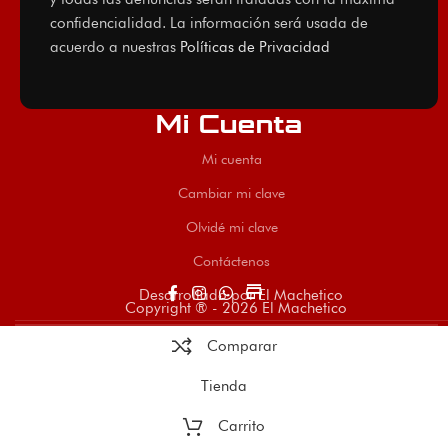
confidencialidad. La información será usada de
acuerdo a nuestras
Políticas de Privacidad
Mi Cuenta
Mi cuenta
Cambiar mi clave
Olvidé mi clave
Contáctenos
store
Desarrollado por El Machetico
Copyright ® - 2026 El Machetico
Comparar
Tienda
Carrito