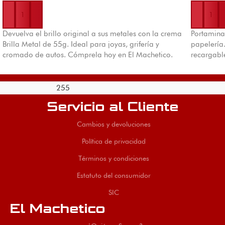
Añadir al carrito
Añadir al 
Devuelva el brillo original a sus metales con la crema
Portaminas
Brilla Metal de 55g. Ideal para joyas, grifería y
papelería.
cromado de autos. Cómprela hoy en El Machetico.
recargabl
255
Servicio al Cliente
Cambios y devoluciones
Política de privacidad
Términos y condiciones
Estatuto del consumidor
SIC
El Machetico