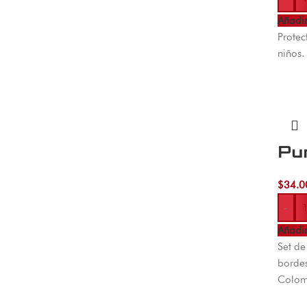
Añadir
Protec
niños.
Pun
$
34.0
-
Añadir
Set de
bordes
Colom