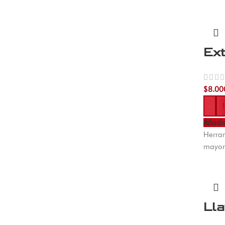
Ex
$
8.00
-
Añadir
Herram
mayor
Ll