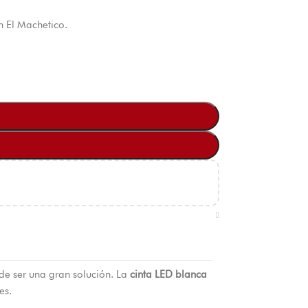
n El Machetico.
ede ser una gran solución. La
cinta LED blanca
es.