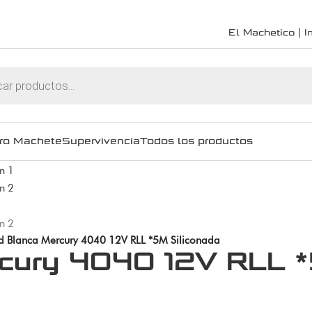
El Machetico | In
ro Machete
Supervivencia
Todos los productos
d Blanca Mercury 4040 12V RLL *5M Siliconada
rcury 4040 12V RLL *