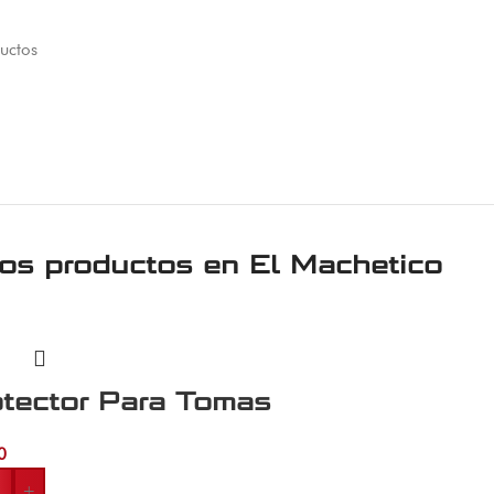
uctos
ros productos en
El Machetico
otector Para Tomas
0
+