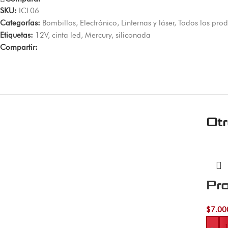
SKU:
ICL06
Categorías:
Bombillos
,
Electrónico
,
Linternas y láser
,
Todos los prod
Etiquetas:
12V
,
cinta led
,
Mercury
,
siliconada
Compartir:
Ot
Pr
$
7.00
-