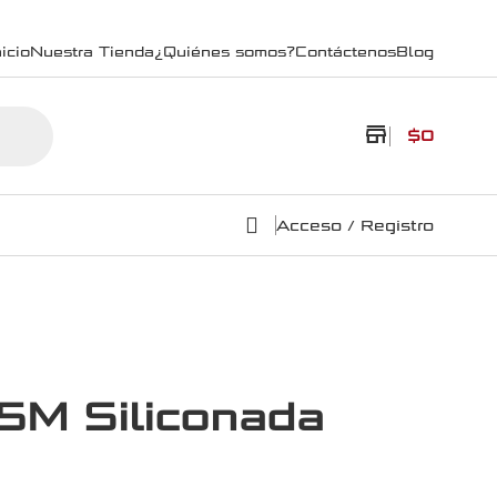
icio
Nuestra Tienda
¿Quiénes somos?
Contáctenos
Blog
store
$
0
Acceso / Registro
5M Siliconada