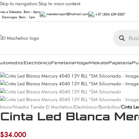
Skip to navigation
Skip to main content
unes a Sábados: 8am - 6pm
mekateimport@hotmail.com
+57 (304) 639-0307
Domingos: 8am - 1pm
utomotriz
Electrónico
Ferretería
Hogar
Mekate
Papelería
Pu
Inicio
/
Nuestra Tienda El Machetico
/
Electrónico
/
Bombillos
/
Cinta Le
Cinta Led Blanca Me
$
34.000