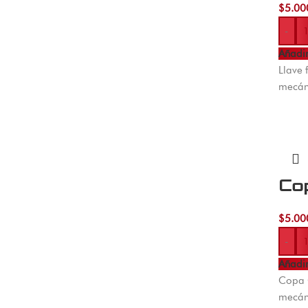
$
5.00
-
Añadir
Llave 
mecán
Cop
$
5.00
-
Añadir
Copa 
mecán