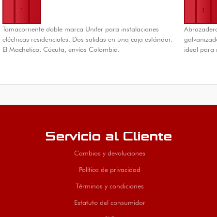
Tomacorriente doble marca Unifer para instalaciones
Abrazader
eléctricas residenciales. Dos salidas en una caja estándar.
galvanizado
El Machetico, Cúcuta, envíos Colombia.
ideal para
Servicio al Cliente
Cambios y devoluciones
Política de privacidad
Términos y condiciones
Estatuto del consumidor