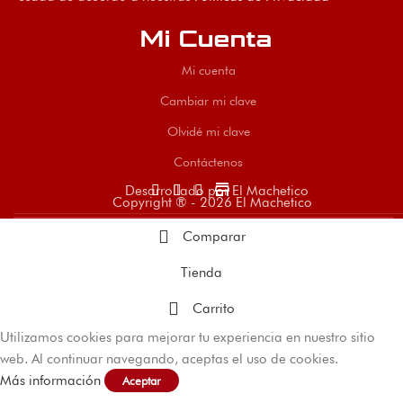
Mi Cuenta
Mi cuenta
Cambiar mi clave
Olvidé mi clave
Contáctenos
store
Desarrollado por El Machetico
Copyright ® - 2026 El Machetico
Comparar
Tienda
Carrito
Utilizamos cookies para mejorar tu experiencia en nuestro sitio
web. Al continuar navegando, aceptas el uso de cookies.
Más información
Aceptar