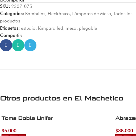
SKU:
2307-075
Categorías:
Bombillos
,
Electrónico
,
Lámparas de Mesa
,
Todos los
productos
Etiquetas:
estudio
,
lámpara led
,
mesa
,
plegable
Compartir:
Otros productos en
El Machetico
Toma Doble Unifer
Abraza
$
5.000
$
38.000
Añadir al carrito
Añadir al 