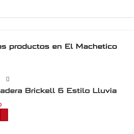
os productos en
El Machetico
adera Brickell 6 Estilo Lluvia
0
al carrito