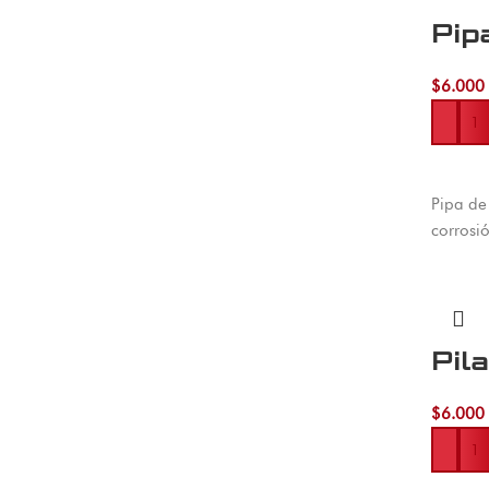
Pip
$
6.000
Añadir 
Pipa de 
corrosi
Pil
$
6.000