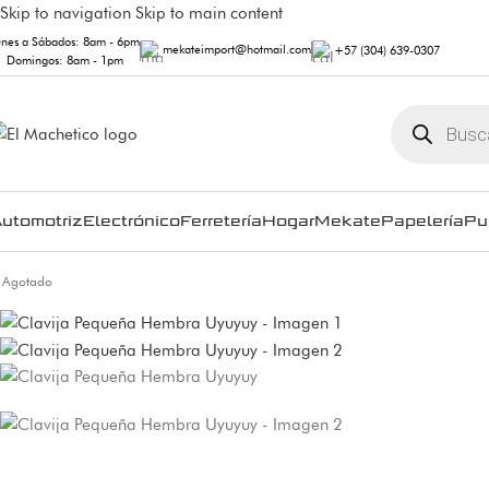
Skip to navigation
Skip to main content
unes a Sábados: 8am - 6pm
mekateimport@hotmail.com
+57 (304) 639-0307
Domingos: 8am - 1pm
utomotriz
Electrónico
Ferretería
Hogar
Mekate
Papelería
Pu
Agotado