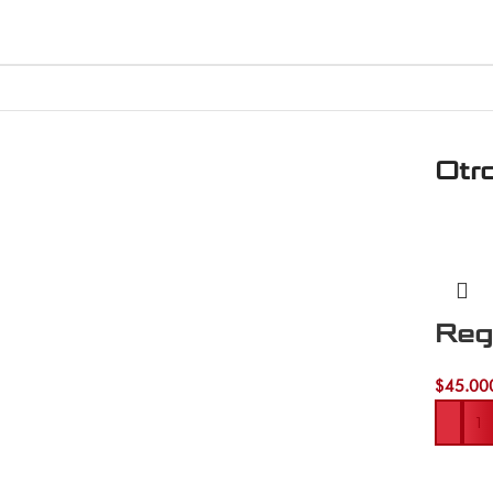
Otr
Reg
$
45.00
Añadir 