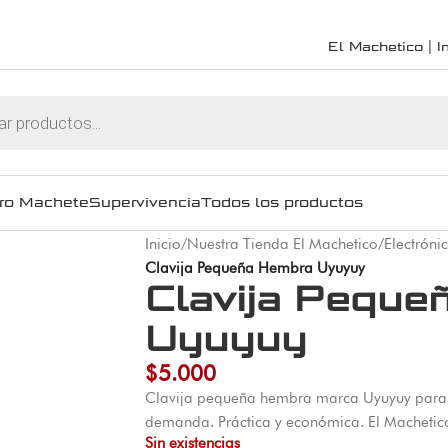
El Machetico | In
ro Machete
Supervivencia
Todos los productos
Inicio
/
Nuestra Tienda El Machetico
/
Electróni
Clavija Pequeña Hembra Uyuyuy
Clavija Peque
Uyuyuy
$
5.000
Clavija pequeña hembra marca Uyuyuy para c
demanda. Práctica y económica. El Machetic
Sin existencias