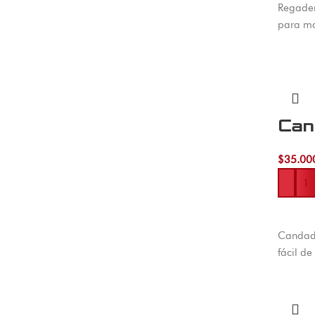
Regader
para ma
Can
$
35.00
Añadir 
Candado
fácil d