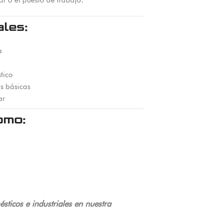
ales:
a
tico
s básicas
ar
omo:
sticos e industriales en nuestra