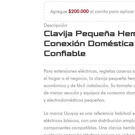
Agregue
$
200.000
al carrito para aplicar
Descripción
Clavija Pequeña He
Conexión Doméstica 
Confiable
Para extensiones eléctricas, regletas casera
el hogar o el negocio, la clavija pequeña h
económica y de fácil instalación. Su tamañ
de menor sección y equipos de consumo domé
y electrodomésticos pequeños.
La marca Uyuyuy es una referencia habitual
eléctricos básicos, con una distribución ampli
componentes compatibles. Una clavija hembra
cualquier conexión eléctrica segura en el hog