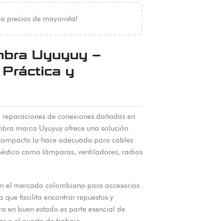
 a precios de mayorista!
mbra Uyuyuy –
Práctica y
s o reparaciones de conexiones dañadas en
embra marca Uyuyuy ofrece una solución
o compacto la hace adecuada para cables
stico como lámparas, ventiladores, radios
 en el mercado colombiano para accesorios
a que facilita encontrar repuestos y
 en buen estado es parte esencial de
ar o el puesto de trabajo.