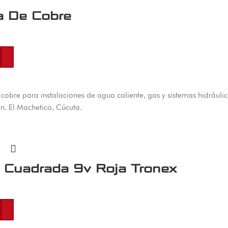
a De Cobre
al carrito
cobre para instalaciones de agua caliente, gas y sistemas hidráulico
ón. El Machetico, Cúcuta.
a Cuadrada 9v Roja Tronex