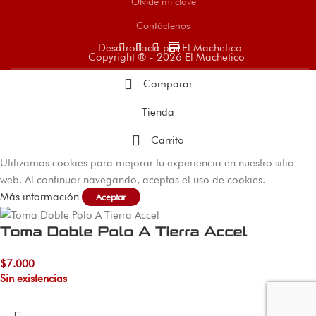
Olvidé mi clave
Contáctenos
store
Desarrollado por El Machetico
Copyright ® - 2026 El Machetico
Comparar
Tienda
Carrito
Utilizamos cookies para mejorar tu experiencia en nuestro sitio
web. Al continuar navegando, aceptas el uso de cookies.
Más información
Aceptar
Toma Doble Polo A Tierra Accel
$
7.000
Sin existencias