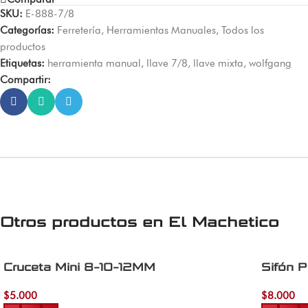
SKU:
E-888-7/8
Categorías:
Ferretería
,
Herramientas Manuales
,
Todos los
productos
Etiquetas:
herramienta manual
,
llave 7/8
,
llave mixta
,
wolfgang
Compartir:
Otros productos en
El Machetico
Cruceta Mini 8-10-12MM
Sifón 
$
5.000
$
8.000
Añadir al carrito
Añadir al 