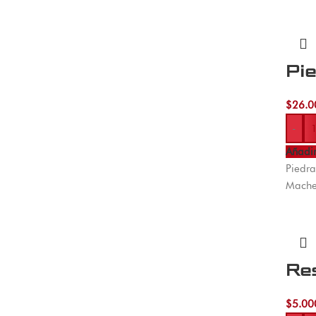
Pi
$
26.0
-
Añadir
Piedra
Mache
Re
$
5.00