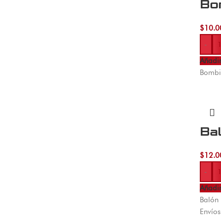
Bo
$
10.0
-
Añadir
Bombil
Ba
$
12.0
-
Añadir
Balón 
Envío