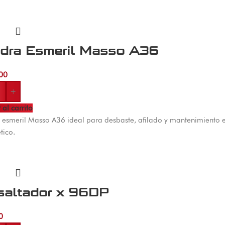
edra Esmeril Masso A36
00
+
 al carrito
 esmeril Masso A36 ideal para desbaste, afilado y mantenimiento en
tico.
saltador x 96DP
0