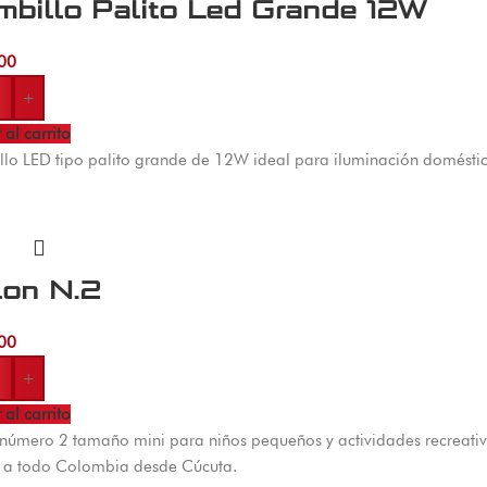
mbillo Palito Led Grande 12W
00
+
 al carrito
lo LED tipo palito grande de 12W ideal para iluminación domésti
lon N.2
00
+
 al carrito
número 2 tamaño mini para niños pequeños y actividades recreativas
s a todo Colombia desde Cúcuta.