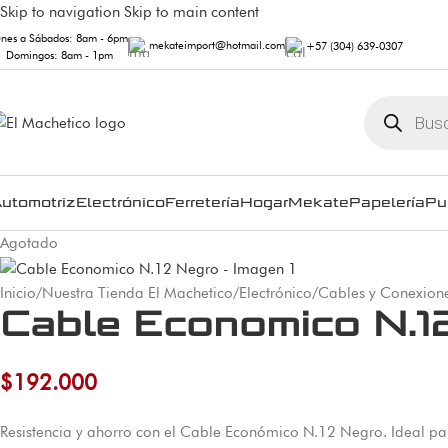
Skip to navigation
Skip to main content
unes a Sábados: 8am - 6pm
mekateimport@hotmail.com
+57 (304) 639-0307
Domingos: 8am - 1pm
utomotriz
Electrónico
Ferretería
Hogar
Mekate
Papelería
Pu
Agotado
Inicio
/
Nuestra Tienda El Machetico
/
Electrónico
/
Cables y Conexion
Cable Economico N.1
$
192.000
Resistencia y ahorro con el Cable Económico N.12 Negro. Ideal par