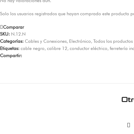
No hay valoraciones aún.
Solo los usuarios registrados que hayan comprado este producto p
Comparar
SKU:
N.12.N
Categorías:
Cables y Conexiones
,
Electrónico
,
Todos los productos
Etiquetas:
cable negro
,
calibre 12
,
conductor eléctrico
,
ferretería in
Compartir:
Ot