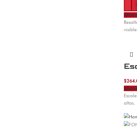
-
Añadir
Resalt
visibl
Es
$
264.
Añadir
Escale
altas.