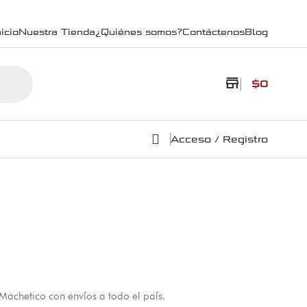
icio
Nuestra Tienda
¿Quiénes somos?
Contáctenos
Blog
store
$
0
Acceso / Registro
Machetico con envíos a todo el país.