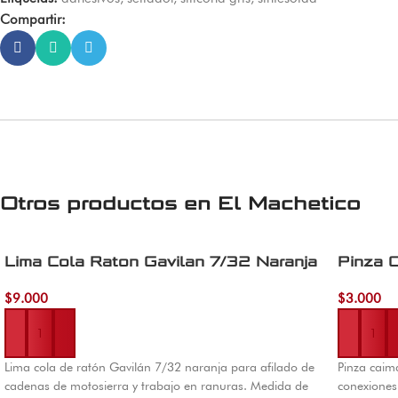
Compartir:
Otros productos en
El Machetico
Lima Cola Raton Gavilan 7/32 Naranja
Pinza 
$
9.000
$
3.000
Añadir al carrito
Añadir al 
Lima cola de ratón Gavilán 7/32 naranja para afilado de
Pinza caim
cadenas de motosierra y trabajo en ranuras. Medida de
conexiones