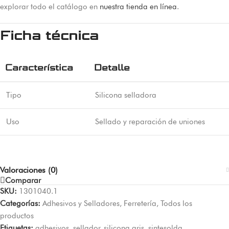
explorar todo el catálogo en
nuestra tienda en línea
.
Ficha técnica
Característica
Detalle
Tipo
Silicona selladora
Uso
Sellado y reparación de uniones
Valoraciones (0)
Comparar
SKU:
1301040.1
Categorías:
Adhesivos y Selladores
,
Ferretería
,
Todos los
productos
Etiquetas:
adhesivos
,
sellador
,
silicona gris
,
sintesolda