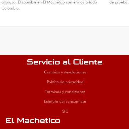
alto uso. Disponible en El Machetico con envíos a todo
de prueba.
Colombia.
Servicio al Cliente
Cambios y devoluciones
Política de privacidad
Términos y condiciones
Estatuto del consumidor
SIC
El Machetico