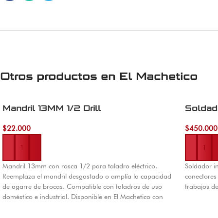
Otros productos en
El Machetico
Mandril 13MM 1/2 Drill
Soldad
$
22.000
$
450.000
Añadir al carrito
Añadir al 
Mandril 13mm con rosca 1/2 para taladro eléctrico.
Soldador i
Reemplaza el mandril desgastado o amplía la capacidad
conectores 
de agarre de brocas. Compatible con taladros de uso
trabajos d
doméstico e industrial. Disponible en El Machetico con
envíos a todo Colombia.