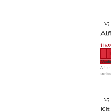
Alf
$
16.0
-
Añadir
Alfile
confec
Kit