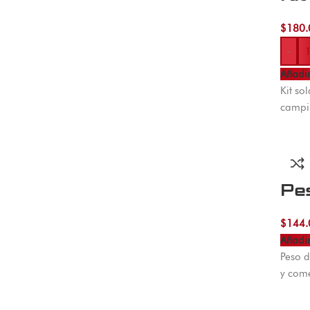
$
180.
-
Añadir
Kit so
campin
Pe
$
144.
Añadir
Peso 
y come