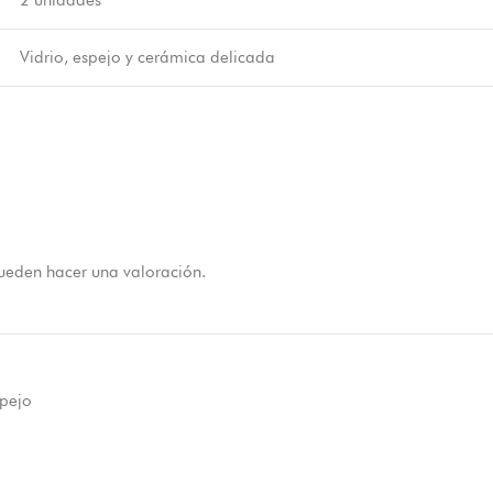
2 unidades
Vidrio, espejo y cerámica delicada
ueden hacer una valoración.
spejo