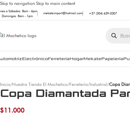
Skip to navigation
Skip to main content
unes a Sábados: 8am - 6pm
mekateimport@hotmail.com
+57 (304) 639-0307
Domingos: 8am - 1pm
utomotriz
Electrónico
Ferretería
Hogar
Mekate
Papelería
Pu
Inicio
/
Nuestra Tienda El Machetico
/
Ferretería
/
Industrial
/
Copa Diam
Copa Diamantada Para
$
11.000