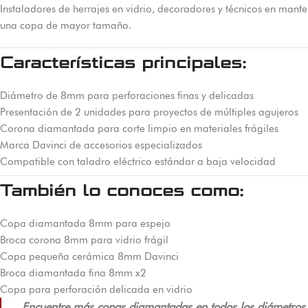
Instaladores de herrajes en vidrio, decoradores y técnicos en mant
una copa de mayor tamaño.
Características principales:
Diámetro de 8mm para perforaciones finas y delicadas
Presentación de 2 unidades para proyectos de múltiples agujeros
Corona diamantada para corte limpio en materiales frágiles
Marca Davinci de accesorios especializados
Compatible con taladro eléctrico estándar a baja velocidad
También lo conoces como:
Copa diamantada 8mm para espejo
Broca corona 8mm para vidrio frágil
Copa pequeña cerámica 8mm Davinci
Broca diamantada fina 8mm x2
Copa para perforación delicada en vidrio
Encuentre más copas diamantadas en todos los diámetros d