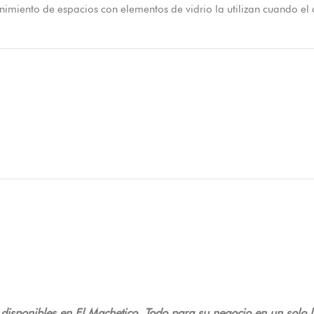
enimiento de espacios con elementos de vidrio la utilizan cuando e
isponibles en El Machetico. Todo para su negocio en un solo l