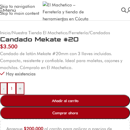
Skip to navigation
Menú
Skip to main content
Inicio
/
Nuestra Tienda El Machetico
/
Ferretería
/
Candados
Candado Mekate #20
$
3.500
Candado de latón Mekate #20mm con 3 llaves incluidas.
Compacto, resistente y confiable. Ideal para maletas, cajones y
mochilas. Cómpralo en El Machetico.
Hay existencias
-
+
Añadir al carrito
Comprar ahora
Agregue
$
200.000
al carrito para aplicar a precios de