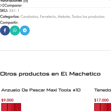
Valoraciones (0)
Comparar
SKU:
261-1
Categorías:
Candados
,
Ferretería
,
Mekate
,
Todos los productos
Compartir:
Otros productos en
El Machetico
Anzuelo De Pescar Maxi Tools #10
Tenedo
$
9.000
$
17.000
Añadir al carrito
Añadir al 