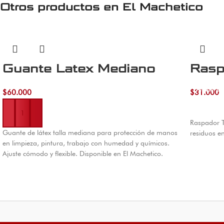
Otros productos en
El Machetico
Guante Latex Mediano
Rasp
Añadir al 
$
60.000
$
31.000
Añadir al carrito
Raspador Tr
Guante de látex talla mediana para protección de manos
residuos en
en limpieza, pintura, trabajo con humedad y químicos.
Ajuste cómodo y flexible. Disponible en El Machetico.