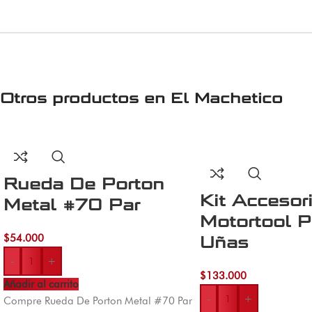
Otros productos en
El Machetico
Rueda De Porton
Kit Accesor
Metal #70 Par
Motortool P
$
54.000
Uñas
-
+
$
133.000
Añadir al carrito
-
+
Compre Rueda De Porton Metal #70 Par