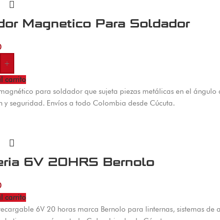
ador Magnetico Para Soldador
0
+
l carrito
 magnético para soldador que sujeta piezas metálicas en el ángulo
ón y seguridad. Envíos a todo Colombia desde Cúcuta.
eria 6V 20HRS Bernolo
0
l carrito
recargable 6V 20 horas marca Bernolo para linternas, sistemas de 