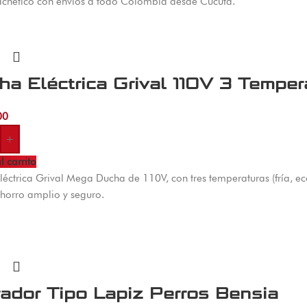
achetico con envíos a todo Colombia desde Cúcuta.
ha Eléctrica Grival 110V 3 Temper
00
+
l carrito
éctrica Grival Mega Ducha de 110V, con tres temperaturas (fría, eco
chorro amplio y seguro.
rador Tipo Lapiz Perros Bensia