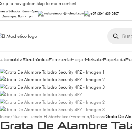
Skip to navigation
Skip to main content
unes a Sábados: 8am - 6pm
mekateimport@hotmail.com
+57 (304) 639-0307
Domingos: 8am - 1pm
utomotriz
Electrónico
Ferretería
Hogar
Mekate
Papelería
Pu
Inicio
/
Nuestra Tienda El Machetico
/
Ferretería
/
Discos
/
Grata De Ala
Grata De Alambre Tal