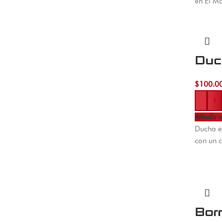
en El M
Duc
$
100.0
-
Añadir a
Ducha el
con un 
Bor