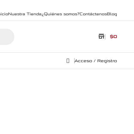
icio
Nuestra Tienda
¿Quiénes somos?
Contáctenos
Blog
store
$
0
Acceso / Registro