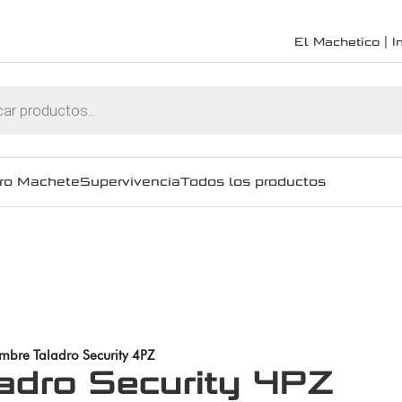
El Machetico | In
ro Machete
Supervivencia
Todos los productos
mbre Taladro Security 4PZ
adro Security 4PZ