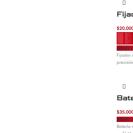
Fij
$
20.00
-
Añadir a
Fijador
precisi
Bat
$
35.00
Añadir a
Batería 