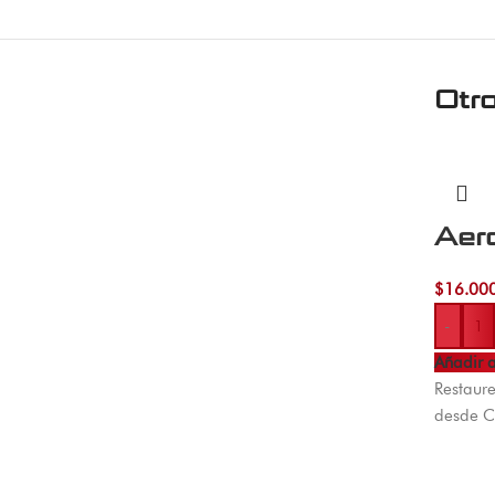
Otr
Aer
$
16.00
-
Añadir a
Restaure
desde C