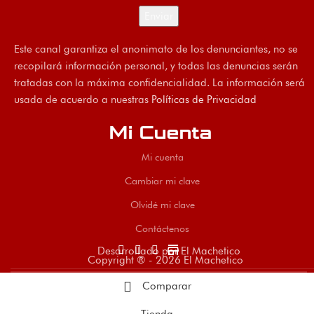
Este canal garantiza el anonimato de los denunciantes, no se
recopilará información personal, y todas las denuncias serán
tratadas con la máxima confidencialidad. La información será
usada de acuerdo a nuestras
Políticas de Privacidad
Mi Cuenta
Mi cuenta
Cambiar mi clave
Olvidé mi clave
Contáctenos
store
Desarrollado por El Machetico
Copyright ® - 2026 El Machetico
Comparar