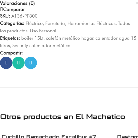
Valoraciones (0)
Comparar
SKU:
A136-PF800
Categorías:
Eléctrico
,
Ferretería
,
Herramientas Eléctricas
,
Todos
los productos
,
Uso Personal
Etiquetas:
boiler 15Lt
,
calefón metálico hogar
,
calentador agua 15
litros
,
Security calentador metálico
Compartir:
Otros productos en
El Machetico
Cuchillo Remachado Excalibur #7
Destor