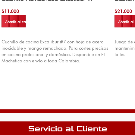
$
11.000
$
21.000
Añadir al carrito
Añadir al 
Cuchillo de cocina Excalibur #7 con hoja de acero
Juego de 
inoxidable y mango remachado. Para cortes precisos
mantenimi
en cocina profesional y doméstica. Disponible en El
taller.
Machetico con envío a toda Colombia.
Servicio al Cliente