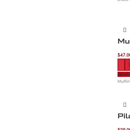
Mu
$
47.0
-
Añadir
Multím
Pil
$
29.0