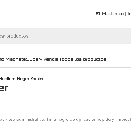
El Machetico | In
ro Machete
Supervivencia
Todos los productos
Huellero Negro Pointer
er
s y uso administrativo. Tinta negra de aplicación rápida y limpia.