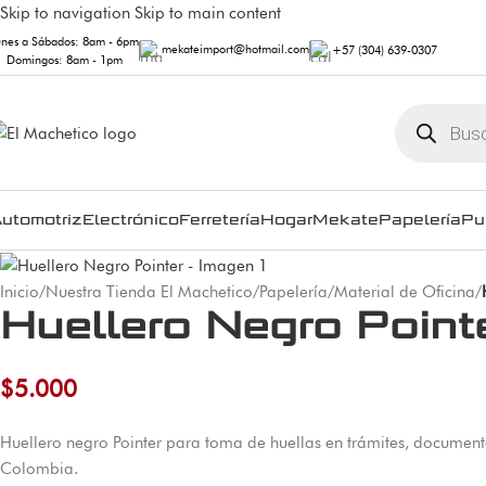
Skip to navigation
Skip to main content
unes a Sábados: 8am - 6pm
mekateimport@hotmail.com
+57 (304) 639-0307
Domingos: 8am - 1pm
utomotriz
Electrónico
Ferretería
Hogar
Mekate
Papelería
Pu
Inicio
/
Nuestra Tienda El Machetico
/
Papelería
/
Material de Oficina
/
Huellero Negro Point
$
5.000
Huellero negro Pointer para toma de huellas en trámites, documento
Colombia.