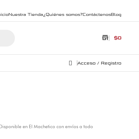
icio
Nuestra Tienda
¿Quiénes somos?
Contáctenos
Blog
store
$
0
Acceso / Registro
 Disponible en El Machetico con envíos a todo