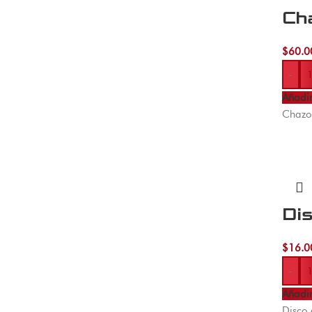
Ch
$
60.0
-
Añadir
Chazo 
Di
$
16.0
-
Añadir
Disco 