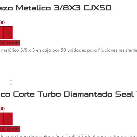
azo Metalico 3/8X3 CJX50
00
+
 al carrito
metálico 3/8 x 3 en caja por 50 unidades para fijaciones resistentes
sco Corte Turbo Diamantado Seal
00
+
 al carrito
de corte turbo diamantado Seal Tools #7 ideal para cortar materi