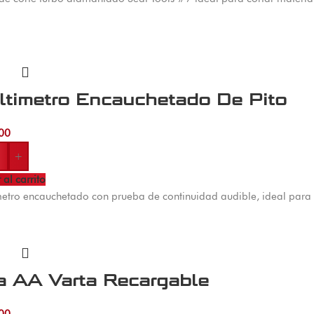
ltimetro Encauchetado De Pito
00
+
 al carrito
etro encauchetado con prueba de continuidad audible, ideal para med
a AA Varta Recargable
00