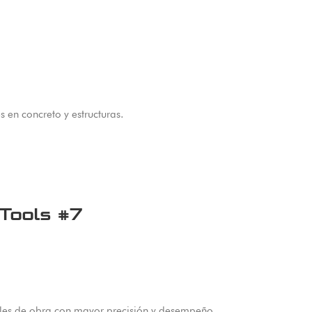
 en concreto y estructuras.
 Tools #7
ales de obra con mayor precisión y desempeño.