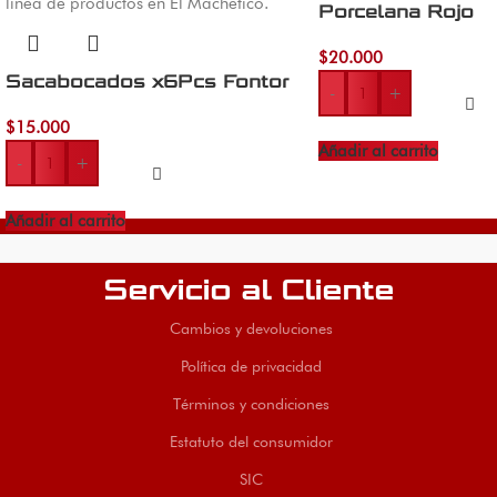
Porcelana Rojo
$
20.000
Sacabocados x6Pcs Fontor
-
+
$
15.000
Añadir al carrito
-
+
Añadir al carrito
Servicio al Cliente
Cambios y devoluciones
Política de privacidad
Términos y condiciones
Estatuto del consumidor
SIC