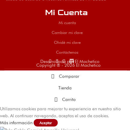
Mi Cuenta
Mi cuenta
Cambiar mi clave
Olvidé mi clave
Contáctenos
store
Desarrollado por El Machetico
Copyright ® - 2026 El Machetico
Comparar
Tienda
Carrito
Utilizamos cookies para mejorar tu experiencia en nuestro sitio
web. Al continuar navegando, aceptas el uso de cookies.
Más información
Aceptar