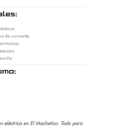
ales:
ésticos
os de corriente
normaliza
l equipo
ncillo
omo:
 eléctrica en El Machetico. Todo para