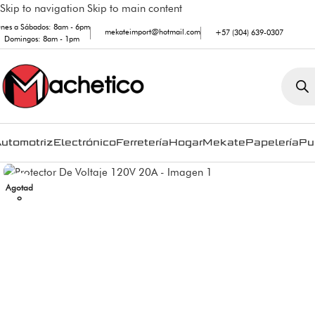
Skip to navigation
Skip to main content
unes a Sábados: 8am - 6pm
mekateimport@hotmail.com
+57 (304) 639-0307
Domingos: 8am - 1pm
utomotriz
Electrónico
Ferretería
Hogar
Mekate
Papelería
Pu
Agotad
o