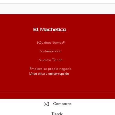
tico con envío
apliques. El Ma
reparaciones.
al.
Cúcuta, envíos
Colombia.
El Machetico
¿Quiénes Somos?
Sostenibilidad
Nuestra Tienda
Empiece su propio negocio
Línea ética y anticorrupción
Comparar
Tienda