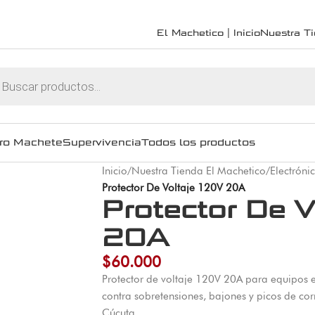
El Machetico | Inicio
Nuestra T
ro Machete
Supervivencia
Todos los productos
Inicio
/
Nuestra Tienda El Machetico
/
Electróni
Protector De Voltaje 120V 20A
Protector De V
20A
$
60.000
Protector de voltaje 120V 20A para equipos e
contra sobretensiones, bajones y picos de co
Cúcuta.