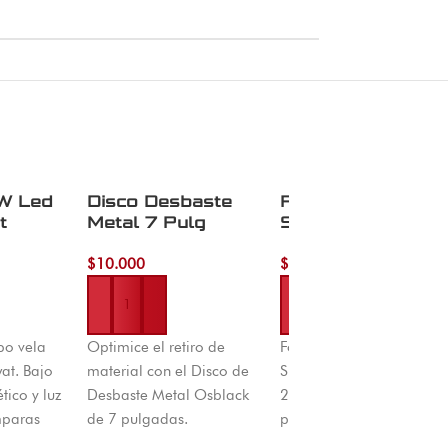
5W Led
Disco Desbaste
Formon 13MM
t
Metal 7 Pulg
Shuangjie Tools
Osblack
$
10.000
$
10.000
Añadir al carrito
Añadir al carrito
po vela
Optimice el retiro de
Formón 13 mm
at. Bajo
material con el Disco de
Shuangjie Tools REF DY-
ico y luz
Desbaste Metal Osblack
2019096. Filo preciso
mparas
de 7 pulgadas.
para trabajos de
añas y
Durabilidad y potencia
carpintería, tallado y