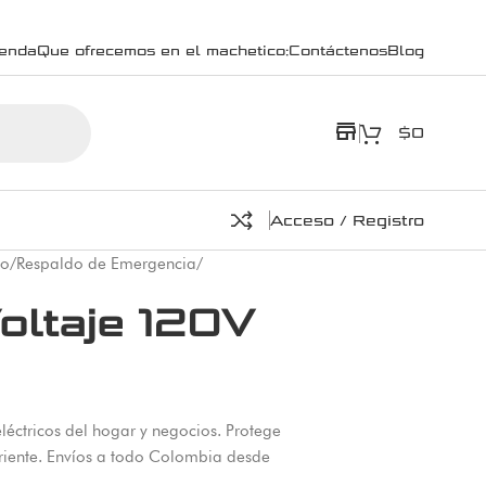
ienda
Que ofrecemos en el machetico:
Contáctenos
Blog
store
$
0
Acceso / Registro
co
/
Respaldo de Emergencia
/
oltaje 120V
léctricos del hogar y negocios. Protege
rriente. Envíos a todo Colombia desde