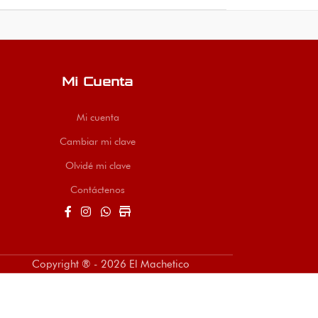
chetico,
para procesos de
ajuste de madera. Hoja
soldadura y pulido.
en acero templado.
Envíos a todo Colombia.
Mi Cuenta
Mi cuenta
Cambiar mi clave
Olvidé mi clave
Contáctenos
store
Copyright ® - 2026 El Machetico