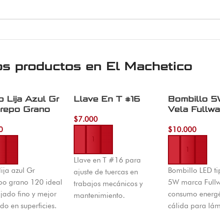
os productos en
El Machetico
o Lija Azul Gr
Llave En T #16
Bombillo 
repo Grano
Vela Fullwa
$
7.000
0
$
10.000
Añadir al carrito
r al carrito
Añadir al carrito
Llave en T #16 para
lija azul Gr
Bombillo LED ti
ajuste de tuercas en
po grano 120 ideal
5W marca Fullw
trabajos mecánicos y
ijado fino y mejor
consumo energét
mantenimiento.
o en superficies.
cálida para lá
Herramienta manual
ible en El
decorativas, ar
práctica para talleres y