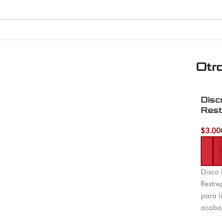
Otr
Disc
Rest
120
$
3.00
Añadi
Disco 
Restre
para l
acabad
Dispon