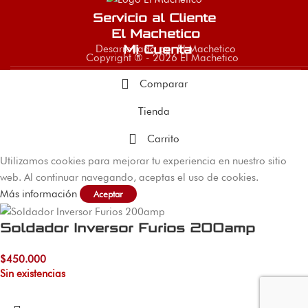
Servicio al Cliente
El Machetico
Desarrollado por El Machetico
Mi Cuenta
Copyright ® - 2026 El Machetico
Comparar
Tienda
Carrito
Utilizamos cookies para mejorar tu experiencia en nuestro sitio
web. Al continuar navegando, aceptas el uso de cookies.
Más información
Aceptar
Soldador Inversor Furios 200amp
$
450.000
Sin existencias