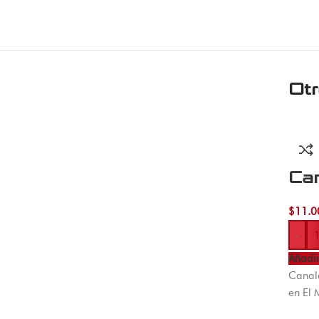
Ot
Ca
$
11.0
-
Añadir
Canale
en El 