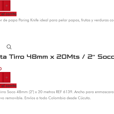
+
 al carrito
r de papa Paring Knife ideal para pelar papas, frutas y verduras 
nta Tirro 48mm x 20Mts / 2″ Soc
0
+
 al carrito
tirro Soco 48mm (2") x 20 metros REF 6139. Ancho para enmascarar
vo removible. Envíos a todo Colombia desde Cúcuta.