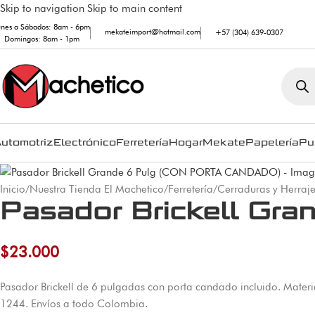
Skip to navigation
Skip to main content
unes a Sábados: 8am - 6pm
mekateimport@hotmail.com
+57 (304) 639-0307
Domingos: 8am - 1pm
utomotriz
Electrónico
Ferretería
Hogar
Mekate
Papelería
Pu
Inicio
/
Nuestra Tienda El Machetico
/
Ferretería
/
Cerraduras y Herraj
Pasador Brickell G
$
23.000
Pasador Brickell de 6 pulgadas con porta candado incluido. Material
1244. Envíos a todo Colombia.