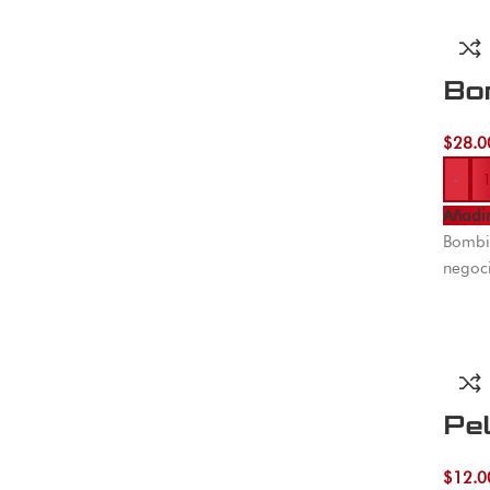
Bo
$
28.0
-
Añadir
Bombil
negoci
Pel
$
12.0