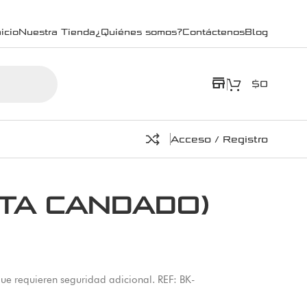
icio
Nuestra Tienda
¿Quiénes somos?
Contáctenos
Blog
store
$
0
Acceso / Registro
ORTA CANDADO)
 que requieren seguridad adicional. REF: BK-