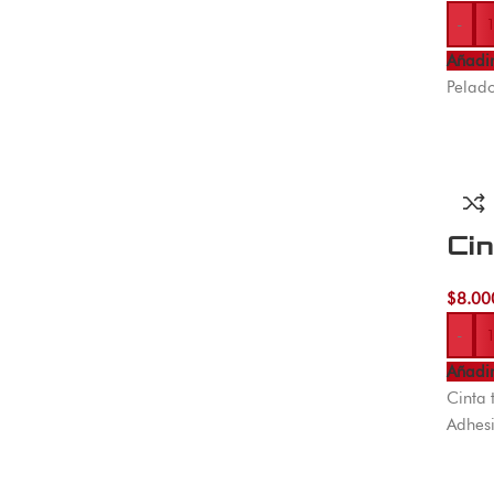
-
Añadir
Pelado
Ci
$
8.00
-
Añadir
Cinta 
Adhesi