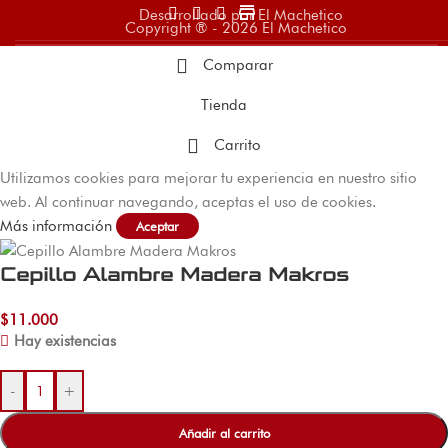
store
Desarrollado por El Machetico
Copyright ® - 2026 El Machetico
Comparar
Tienda
Carrito
Utilizamos cookies para mejorar tu experiencia en nuestro sitio
web. Al continuar navegando, aceptas el uso de cookies.
Más información
Aceptar
Cepillo Alambre Madera Makros
$
11.000
Hay existencias
-
+
Añadir al carrito