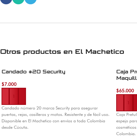
Otros productos en
El Machetico
Candado #20 Security
Caja Pr
Maquill
$
7.000
Añadir al carrito
$
65.000
Añadir al 
Candado número 20 marca Security para asegurar
puertas, rejas, casilleros y motos. Resistente y de fácil uso.
Caja Pretu
Disponible en El Machetico con envíos a toda Colombia
espejo par
desde Cúcuta.
cosméticos 
Colombia.