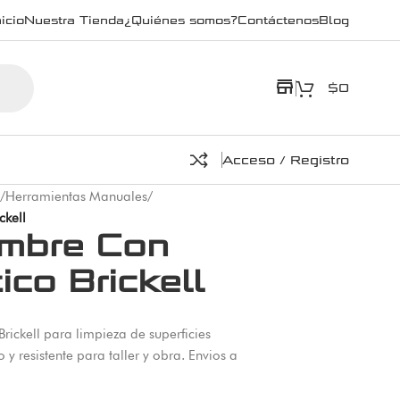
icio
Nuestra Tienda
¿Quiénes somos?
Contáctenos
Blog
store
$
0
Acceso / Registro
/
Herramientas Manuales
/
ckell
ambre Con
ico Brickell
rickell para limpieza de superficies
 y resistente para taller y obra. Envios a