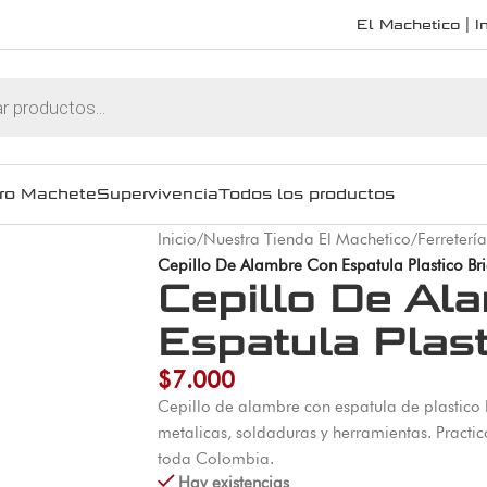
El Machetico | In
ro Machete
Supervivencia
Todos los productos
Inicio
/
Nuestra Tienda El Machetico
/
Ferretería
Cepillo De Alambre Con Espatula Plastico Bri
Cepillo De Al
Espatula Plast
$
7.000
Cepillo de alambre con espatula de plastico B
metalicas, soldaduras y herramientas. Practico
toda Colombia.
Hay existencias