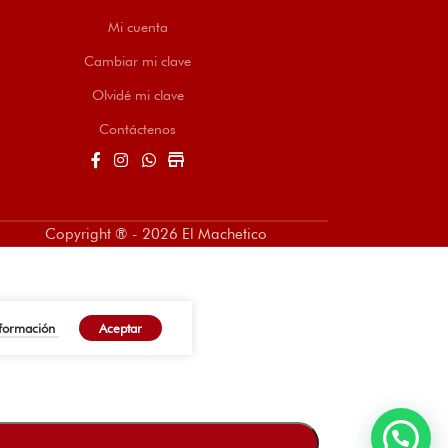
Mi cuenta
Cambiar mi clave
Olvidé mi clave
Contáctenos
store
Copyright ® - 2026 El Machetico
nformación
Aceptar