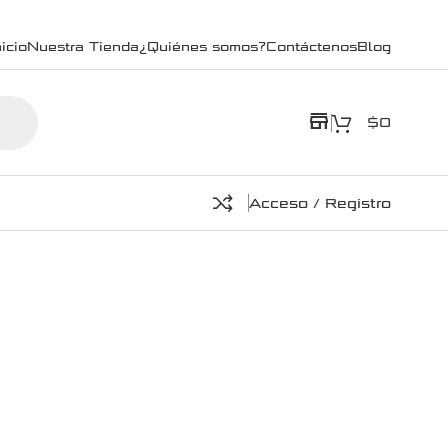
icio
Nuestra Tienda
¿Quiénes somos?
Contáctenos
Blog
store
$
0
Acceso / Registro