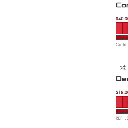
Cor
$
40.0
-
Añadir
Corta 
De
$
18.0
-
Añadir
REF: 