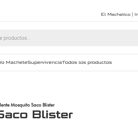
El Machetico | In
ro Machete
Supervivencia
Todos los productos
lente Mosquito Saco Blister
aco Blister