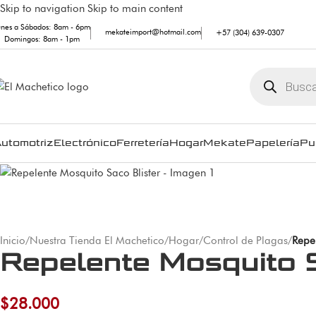
Skip to navigation
Skip to main content
unes a Sábados: 8am - 6pm
mekateimport@hotmail.com
+57 (304) 639-0307
Domingos: 8am - 1pm
utomotriz
Electrónico
Ferretería
Hogar
Mekate
Papelería
Pu
Inicio
/
Nuestra Tienda El Machetico
/
Hogar
/
Control de Plagas
/
Repe
Repelente Mosquito S
$
28.000