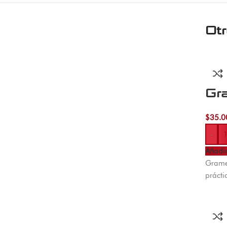
Ot
Gra
$
35.0
-
Añadir
Gramer
prácti