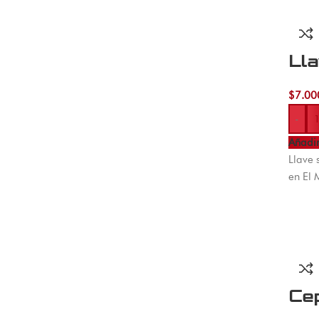
Ll
$
7.00
-
Añadir
Llave 
en El 
Cep