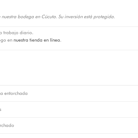
 nuestra bodega en Cúcuta. Su inversión está protegida.
o trabajo diario.
logo en
nuestra tienda en línea
.
na entorchada
s
orchado