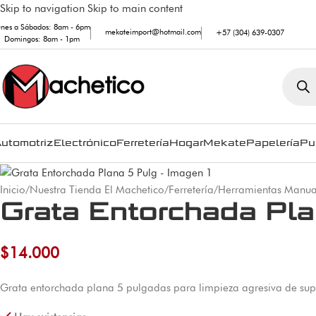
Skip to navigation
Skip to main content
unes a Sábados: 8am - 6pm
mekateimport@hotmail.com
+57 (304) 639-0307
Domingos: 8am - 1pm
utomotriz
Electrónico
Ferretería
Hogar
Mekate
Papelería
Pu
Inicio
/
Nuestra Tienda El Machetico
/
Ferretería
/
Herramientas Manua
Grata Entorchada Pla
$
14.000
Grata entorchada plana 5 pulgadas para limpieza agresiva de supe