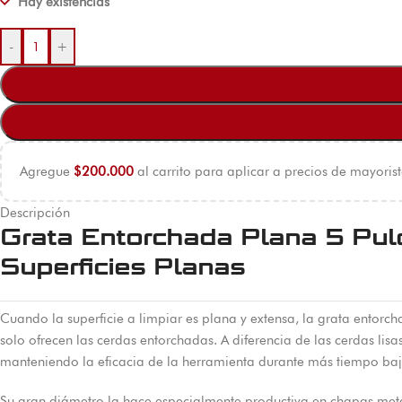
Hay existencias
-
+
Agregue
$
200.000
al carrito para aplicar a precios de mayorist
Descripción
Grata Entorchada Plana 5 Pul
Superficies Planas
Cuando la superficie a limpiar es plana y extensa, la grata ento
solo ofrecen las cerdas entorchadas. A diferencia de las cerdas li
manteniendo la eficacia de la herramienta durante más tiempo bajo
Su gran diámetro la hace especialmente productiva en chapas metál