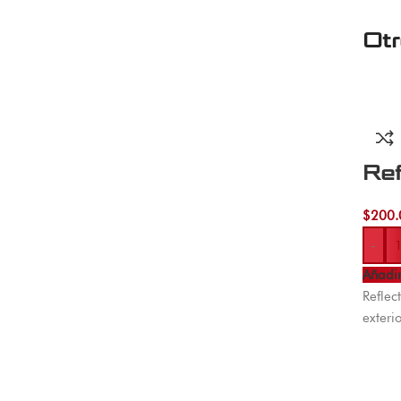
Ot
Re
$
200.
-
Añadir
Reflec
exteri