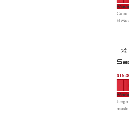
Añadir
Copa c
El Mac
Sa
$
15.0
-
Añadir
Juego 
resist