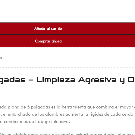
Añadir al carrito
Comprar ahora
a!
gadas – Limpieza Agresiva y D
rchada plana de 5 pulgadas es la herramienta que combina el mayor
sas, el entorchado de los alambres aumenta la rigidez de cada cerda
 condiciones de trabajo intensivo.
icas, plataformas, cajas de camión, estructuras soldadas planas y 