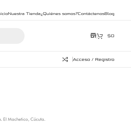
icio
Nuestra Tienda
¿Quiénes somos?
Contáctenos
Blog
store
$
0
Acceso / Registro
. El Machetico, Cúcuta.