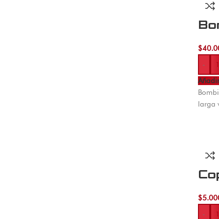
Bo
$
40.0
-
Añadir
Bombil
larga 
Cop
$
5.00
-