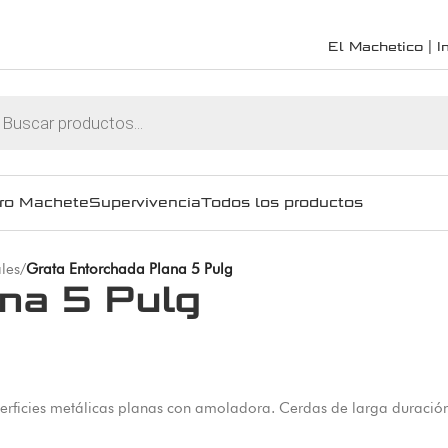
El Machetico | In
ro Machete
Supervivencia
Todos los productos
les
/
Grata Entorchada Plana 5 Pulg
na 5 Pulg
rficies metálicas planas con amoladora. Cerdas de larga duración