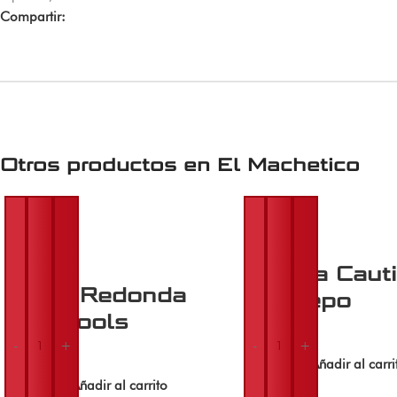
Compartir:
Otros productos en
El Machetico
Pistola Cauti
Pinza Redonda
Restrepo
Uyustools
$
18.000
-
+
-
+
$
42.000
Añadir al carri
Añadir al carrito