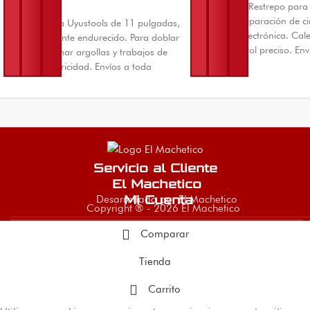
Pistola cautín Restrepo par
electrónica, reparación de ci
Pinza redonda Uyustools de 11 pulgadas,
trabajos de electrónica. Ca
acero totalmente endurecido. Para doblar
rápido y control preciso. En
alambre, formar argollas y trabajos de
Colombia desde Cúcuta.
joyería o electricidad. Envíos a toda
Colombia.
Servicio al Cliente
El Machetico
Desarrollado por El Machetico
Mi Cuenta
Copyright ® - 2026 El Machetico
Comparar
Tienda
Carrito