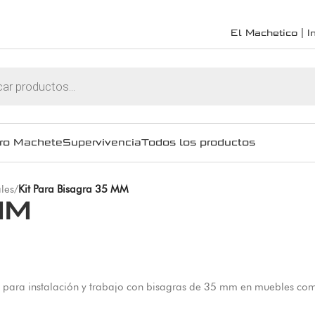
El Machetico | In
ro Machete
Supervivencia
Todos los productos
les
/
Kit Para Bisagra 35 MM
MM
 para instalación y trabajo con bisagras de 35 mm en muebles com