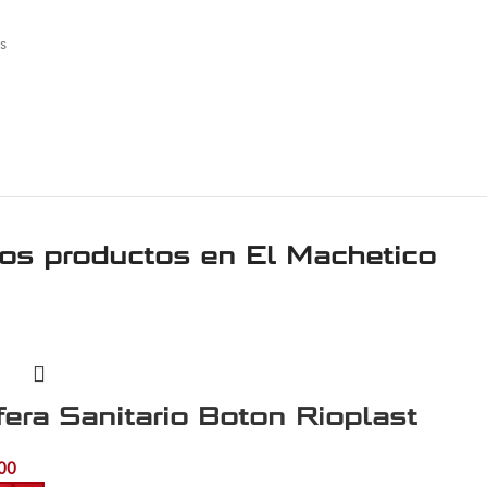
s
ros productos en
El Machetico
fera Sanitario Boton Rioplast
00