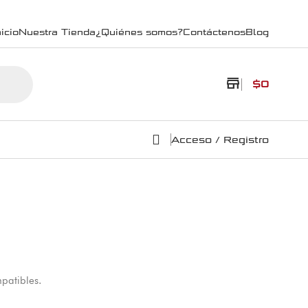
icio
Nuestra Tienda
¿Quiénes somos?
Contáctenos
Blog
store
$
0
Acceso / Registro
patibles.