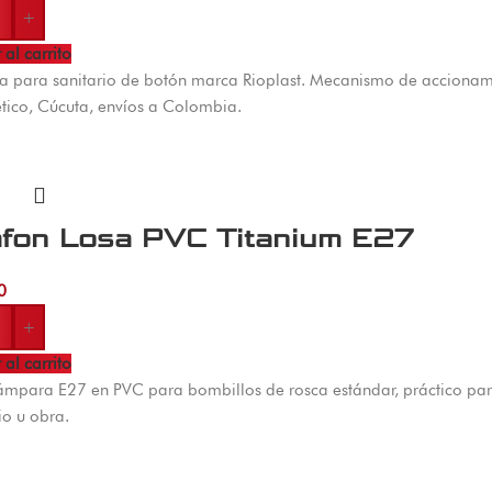
+
 al carrito
ía para sanitario de botón marca Rioplast. Mecanismo de accionam
ico, Cúcuta, envíos a Colombia.
afon Losa PVC Titanium E27
0
+
 al carrito
ámpara E27 en PVC para bombillos de rosca estándar, práctico para
o u obra.