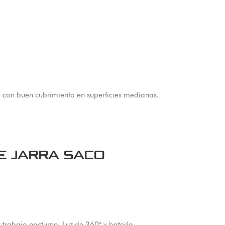
e con buen cubrimiento en superficies medianas.
E JARRA SACO
rabajo nocturno. Luz de 360° y batería