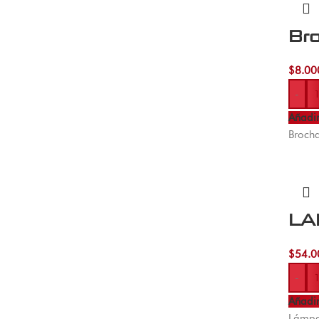
Br
$
8.00
-
Añadir
Brocha
LA
$
54.0
-
Añadir
Lámpar