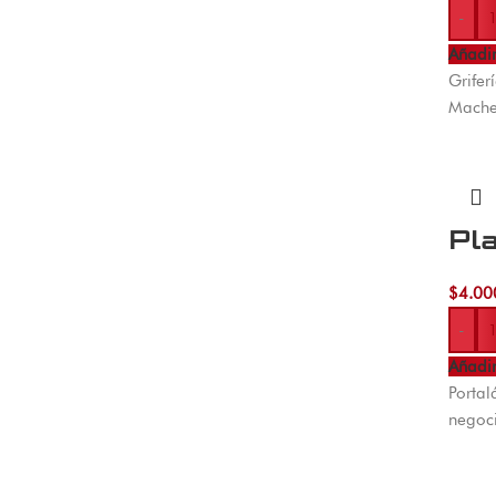
-
Añadir
Grifer
Machet
Pl
$
4.00
-
Añadir
Portal
negoci