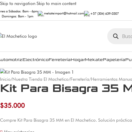
Skip to navigation
Skip to main content
unes a Sábados: 8am - 6pm
mekateimport@hotmail.com
+57 (304) 639-0307
Domingos: 8am - 1pm
utomotriz
Electrónico
Ferretería
Hogar
Mekate
Papelería
Pu
Inicio
/
Nuestra Tienda El Machetico
/
Ferretería
/
Herramientas Manua
Kit Para Bisagra 35 
$
35.000
Compre Kit Para Bisagra 35 MM en El Machetico. Solución práctica