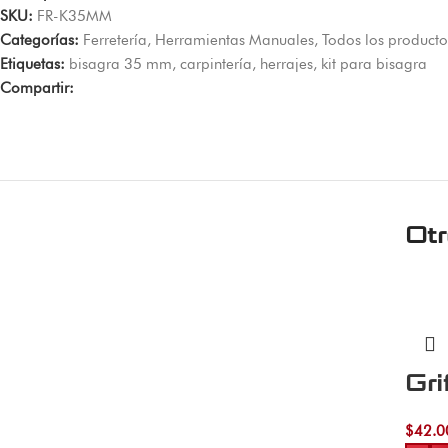
SKU:
FR-K35MM
Categorías:
Ferretería
,
Herramientas Manuales
,
Todos los producto
Etiquetas:
bisagra 35 mm
,
carpintería
,
herrajes
,
kit para bisagra
Compartir:
Ot
Gri
$
42.0