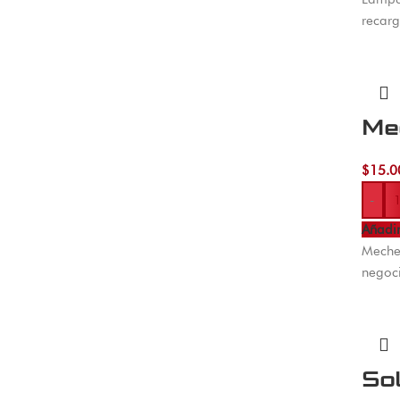
recarg
Mec
$
15.0
-
Añadir
Mecher
negoci
So