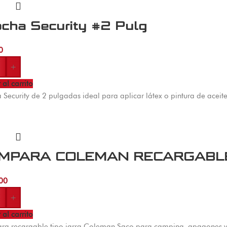
ocha Security #2 Pulg
0
+
 al carrito
 Security de 2 pulgadas ideal para aplicar látex o pintura de aceit
MPARA COLEMAN RECARGABL
00
+
 al carrito
a recargable tipo jarra Coleman Saco para camping, apagones y t