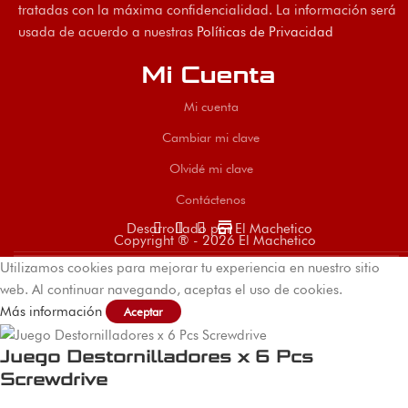
tratadas con la máxima confidencialidad. La información será
usada de acuerdo a nuestras
Políticas de Privacidad
Mi Cuenta
Mi cuenta
Cambiar mi clave
Olvidé mi clave
Contáctenos
store
Desarrollado por El Machetico
Copyright ® - 2026 El Machetico
Utilizamos cookies para mejorar tu experiencia en nuestro sitio
web. Al continuar navegando, aceptas el uso de cookies.
Más información
Aceptar
Juego Destornilladores x 6 Pcs
Screwdrive