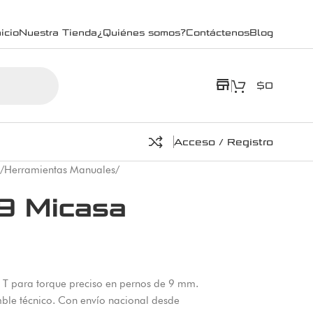
icio
Nuestra Tienda
¿Quiénes somos?
Contáctenos
Blog
store
$
0
Acceso / Registro
/
Herramientas Manuales
/
9 Micasa
T para torque preciso en pernos de 9 mm.
ble técnico. Con envío nacional desde