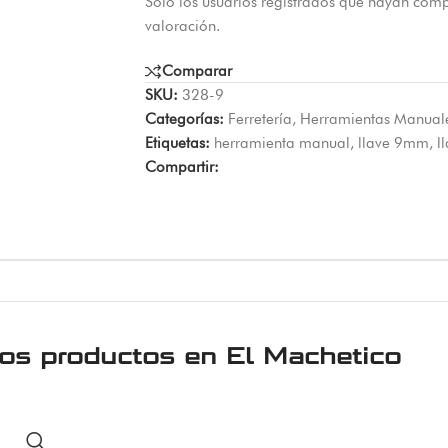
Solo los usuarios registrados que hayan com
valoración.
Comparar
SKU:
328-9
Categorías:
Ferretería
,
Herramientas Manual
Etiquetas:
herramienta manual
,
llave 9mm
,
l
Compartir:
ros productos en
El Machetico