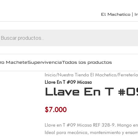
El Machetico | In
ro Machete
Supervivencia
Todos los productos
Inicio
/
Nuestra Tienda El Machetico
/
Ferretería
Llave En T #09 Micasa
Llave En T #0
$
7.000
Llave en T #09 Micasa REF 328-9. Mango en 
Ideal para mecánica, mantenimiento y ensam