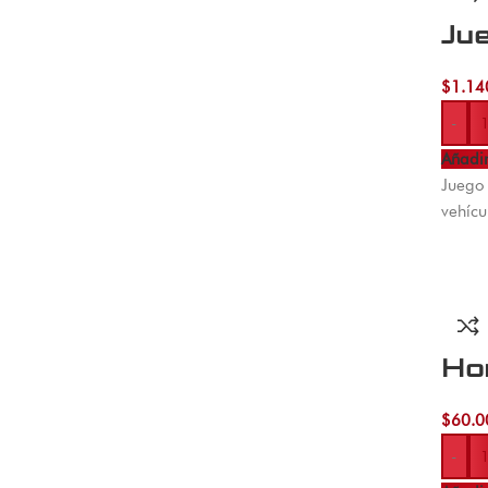
Ju
$
1.14
-
Añadir
Juego 
vehícu
Ho
$
60.0
-