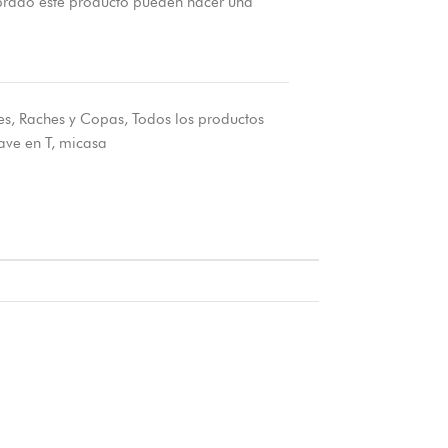
prado este producto pueden hacer una
es
,
Raches y Copas
,
Todos los productos
lave en T
,
micasa