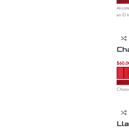
Añadir
Alicat
en El 
Ch
$
60.0
-
Añadir
Chazo 
Lla