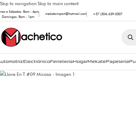
Skip to navigation
Skip to main content
unes a Sábados: 8am - 6pm
mekateimport@hotmail.com
+57 (304) 639-0307
Domingos: 8am - 1pm
utomotriz
Electrónico
Ferretería
Hogar
Mekate
Papelería
Pu