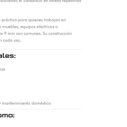
uciendo el cansancio en tareas repetitivas
 práctica para quienes trabajan en
e muebles, equipos eléctricos o
e 9 mm son comunes. Su construcción
en cada uso.
ales:
rza
y mantenimiento doméstico
omo: