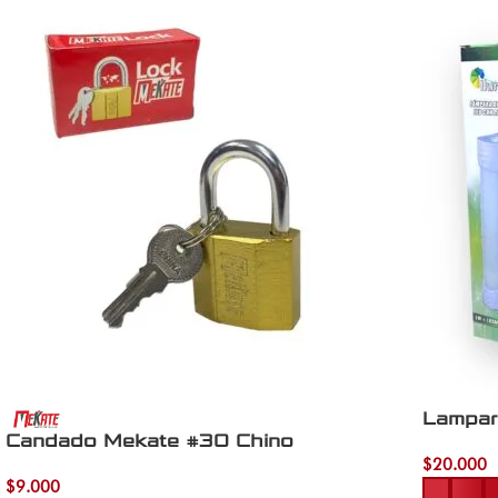
Lampar
Candado Mekate #30 Chino
$
20.000
Añadir al 
$
9.000
Añadir al carrito