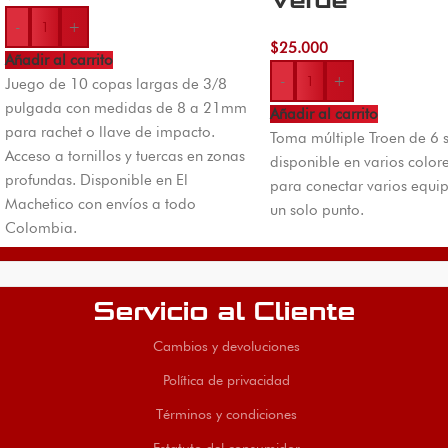
Verde
-
+
$
25.000
Añadir al carrito
-
+
Juego de 10 copas largas de 3/8
pulgada con medidas de 8 a 21mm
Añadir al carrito
para rachet o llave de impacto.
Toma múltiple Troen de 6 
Acceso a tornillos y tuercas en zonas
disponible en varios colore
profundas. Disponible en El
para conectar varios equi
Machetico con envíos a todo
un solo punto.
Colombia.
Servicio al Cliente
Cambios y devoluciones
Política de privacidad
Términos y condiciones