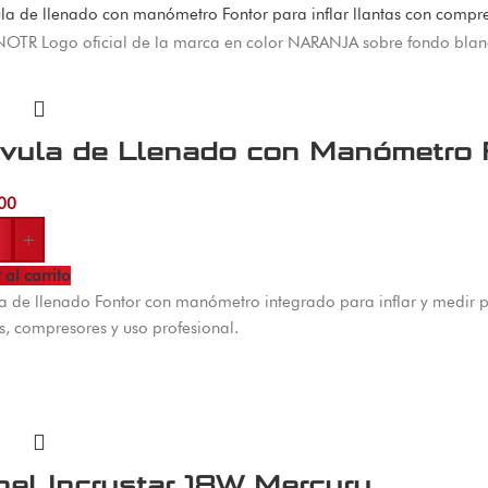
lvula de Llenado con Manómetro 
00
+
 al carrito
a de llenado Fontor con manómetro integrado para inflar y medir pr
es, compresores y uso profesional.
el Incrustar 18W Mercury