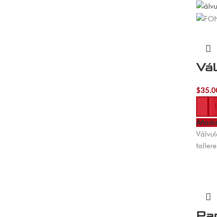
Vá
$
35.0
-
Añadir
Válvul
taller
Pan