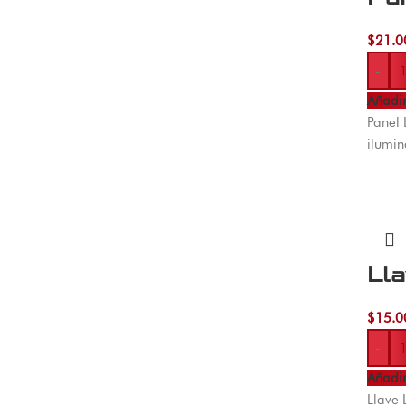
$
21.0
-
Añadir
Panel 
ilumin
Lla
$
15.0
-
Añadir
Llave 