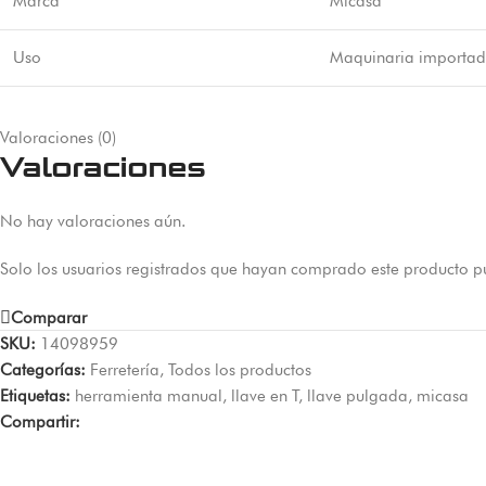
Marca
Micasa
Uso
Maquinaria importada
Valoraciones (0)
Valoraciones
No hay valoraciones aún.
Solo los usuarios registrados que hayan comprado este producto p
Comparar
SKU:
14098959
Categorías:
Ferretería
,
Todos los productos
Etiquetas:
herramienta manual
,
llave en T
,
llave pulgada
,
micasa
Compartir: