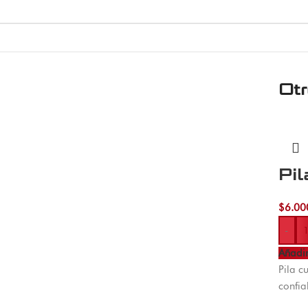
Ot
Pil
$
6.00
-
Añadir
Pila c
confia