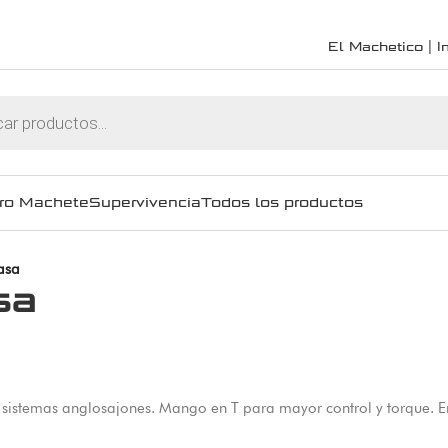
El Machetico | In
ro Machete
Supervivencia
Todos los productos
asa
sa
istemas anglosajones. Mango en T para mayor control y torque. 