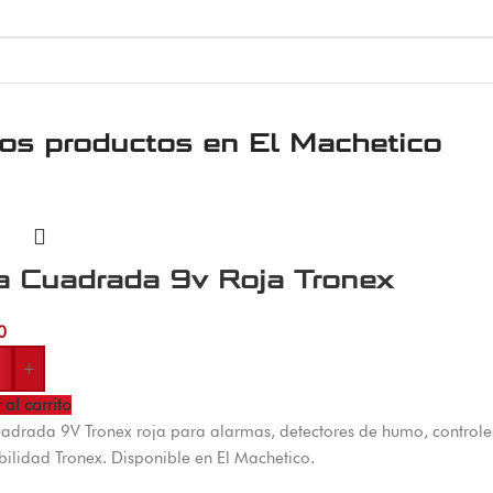
ros productos en
El Machetico
a Cuadrada 9v Roja Tronex
0
+
 al carrito
uadrada 9V Tronex roja para alarmas, detectores de humo, controles
bilidad Tronex. Disponible en El Machetico.