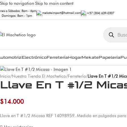
Skip to navigation
Skip to main content
unes a Sábados: 8am - 6pm
mekateimport@hotmail.com
+57 (304) 639-0307
Domingos: 8am - 1pm
utomotriz
Electrónico
Ferretería
Hogar
Mekate
Papelería
Pu
Inicio
/
Nuestra Tienda El Machetico
/
Ferretería
/
Llave En T #1/2 Mic
Llave En T #1/2 Mica
$
14.000
Llave en T #1/2 Micasa REF 14098959. Medida en pulgadas para s