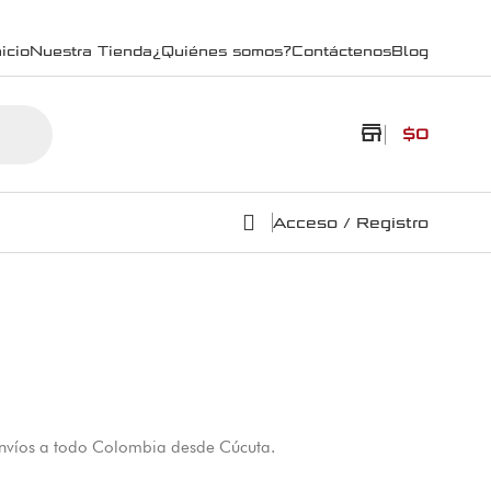
icio
Nuestra Tienda
¿Quiénes somos?
Contáctenos
Blog
store
$
0
Acceso / Registro
Envíos a todo Colombia desde Cúcuta.