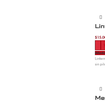
Lin
$
15.0
-
Añadir
Linter
sin pi
Me