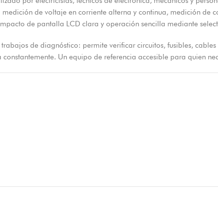
utilizado por electricistas, técnicos de electrónica, mecánicos y p
: medición de voltaje en corriente alterna y continua, medición de c
mpacto de pantalla LCD clara y operación sencilla mediante selecto
rabajos de diagnóstico: permite verificar circuitos, fusibles, cabl
a constantemente. Un equipo de referencia accesible para quien nec