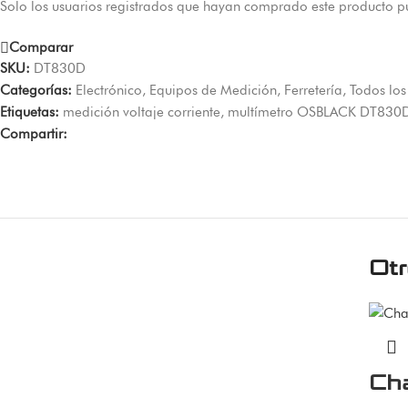
Solo los usuarios registrados que hayan comprado este producto p
Comparar
SKU:
DT830D
Categorías:
Electrónico
,
Equipos de Medición
,
Ferretería
,
Todos los
Etiquetas:
medición voltaje corriente
,
multímetro OSBLACK DT830
Compartir:
Ot
Cha