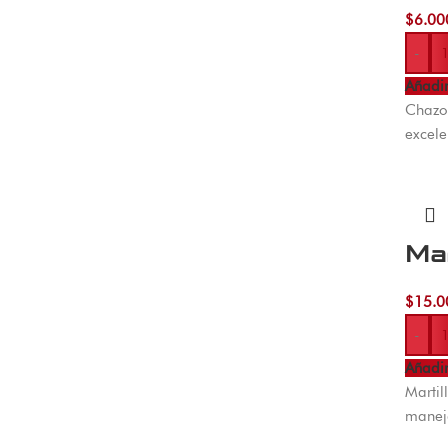
$
6.00
-
Añadir
Chazo 
excele
Ma
$
15.0
-
Añadir
Martil
maneja