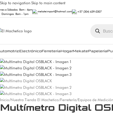
Skip to navigation
Skip to main content
unes a Sábados: 8am - 6pm
mekateimport@hotmail.com
+57 (304) 639-0307
Domingos: 8am - 1pm
utomotriz
Electrónico
Ferretería
Hogar
Mekate
Papelería
Pu
Inicio
/
Nuestra Tienda El Machetico
/
Ferretería
/
Equipos de Medició
Multímetro Digital 