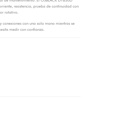
ersonal de mantenimiento. El OSBLACK DT830D
orriente, resistencia, prueba de continuidad con
r rotativo.
es y conexiones con una sola mano mientras se
esita medir con confianza.