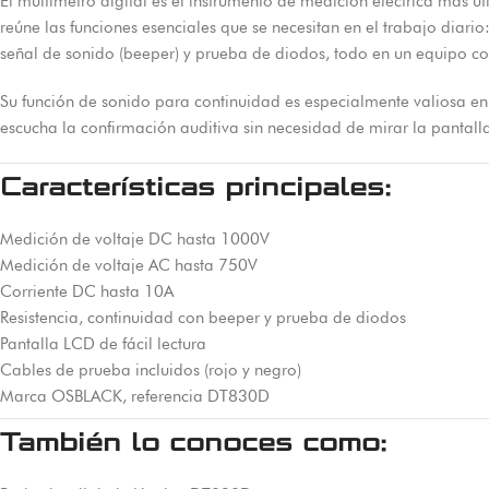
El multímetro digital es el instrumento de medición eléctrica más 
reúne las funciones esenciales que se necesitan en el trabajo diario
señal de sonido (beeper) y prueba de diodos, todo en un equipo co
Su función de sonido para continuidad es especialmente valiosa en t
escucha la confirmación auditiva sin necesidad de mirar la pantall
Características principales:
Medición de voltaje DC hasta 1000V
Medición de voltaje AC hasta 750V
Corriente DC hasta 10A
Resistencia, continuidad con beeper y prueba de diodos
Pantalla LCD de fácil lectura
Cables de prueba incluidos (rojo y negro)
Marca OSBLACK, referencia DT830D
También lo conoces como: