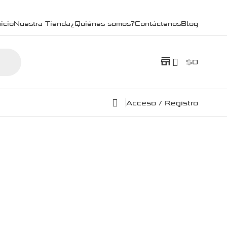
icio
Nuestra Tienda
¿Quiénes somos?
Contáctenos
Blog
store
$
0
Acceso / Registro