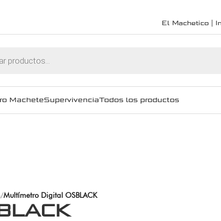
El Machetico | In
ro Machete
Supervivencia
Todos los productos
n
/
Multímetro Digital OSBLACK
OSBLACK