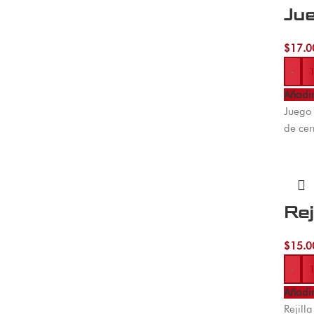
Jue
$
17.0
-
Añadir
Juego 
de cer
Re
$
15.0
-
Añadir
Rejill