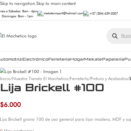
Skip to navigation
Skip to main content
unes a Sábados: 8am - 6pm
mekateimport@hotmail.com
+57 (304) 639-0307
Domingos: 8am - 1pm
utomotriz
Electrónico
Ferretería
Hogar
Mekate
Papelería
Pu
Inicio
/
Nuestra Tienda El Machetico
/
Ferretería
/
Pintura y Acabados
/
Lija Brickell #100
$
6.000
Lija Brickell grano 100 de uso general para lijar madera, MDF y su