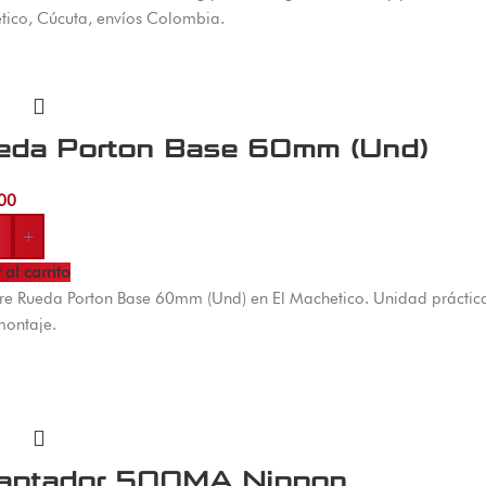
ico, Cúcuta, envíos Colombia.
eda Porton Base 60mm (Und)
00
+
 al carrito
 Rueda Porton Base 60mm (Und) en El Machetico. Unidad práctica
montaje.
aptador 500MA Nippon