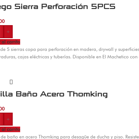
go Sierra Perforación 5PCS
00
+
 al carrito
de 5 sierras copa para perforación en madera, drywall y superficie
raduras, cajas eléctricas y tuberías. Disponible en El Machetico co
jilla Baño Acero Thomking
00
+
 al carrito
a de baño en acero Thomking para desagüe de ducha y piso. Resistent