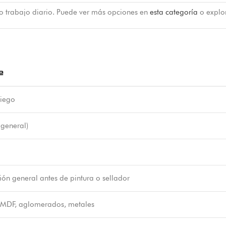
 o trabajo diario. Puede ver más opciones en
esta categoría
o explo
e
liego
 general)
ón general antes de pintura o sellador
MDF, aglomerados, metales