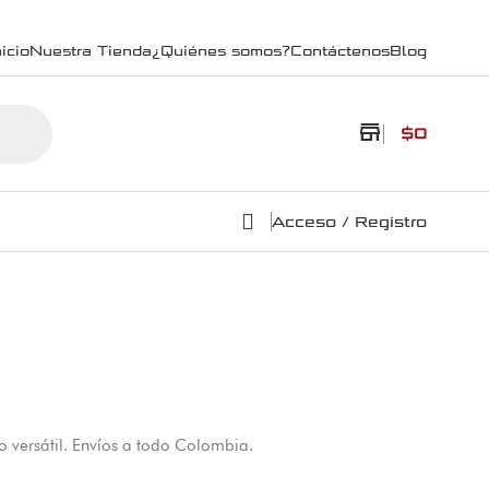
icio
Nuestra Tienda
¿Quiénes somos?
Contáctenos
Blog
store
$
0
Acceso / Registro
o versátil. Envíos a todo Colombia.