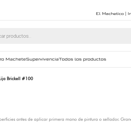
El Machetico | In
ro Machete
Supervivencia
Todos los productos
Lija Brickell #100
perficies antes de aplicar primera mano de pintura o sellador. Gran