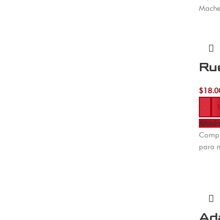
Machet
Ru
$
18.0
-
Añadir
Compre
para 
Ad