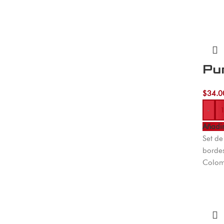
Pun
$
34.0
-
Añadir
Set de
bordes
Colom