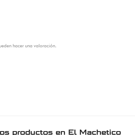
ueden hacer una valoración.
ros productos en
El Machetico