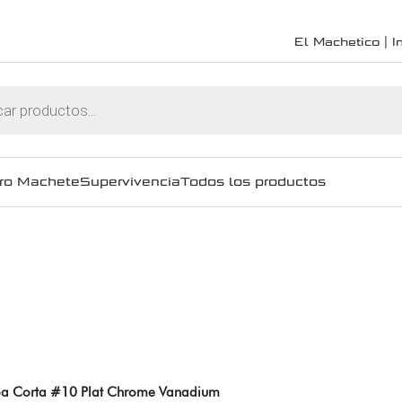
El Machetico | In
ro Machete
Supervivencia
Todos los productos
a Corta #10 Plat Chrome Vanadium