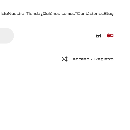
icio
Nuestra Tienda
¿Quiénes somos?
Contáctenos
Blog
store
$
0
Acceso / Registro