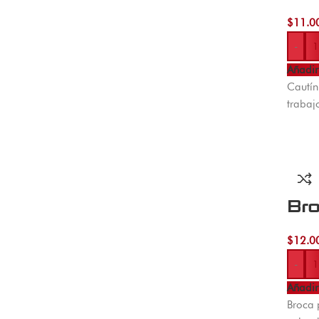
$
11.0
-
Añadir 
Cautín
trabaj
Bro
$
12.0
-
Añadir 
Broca 