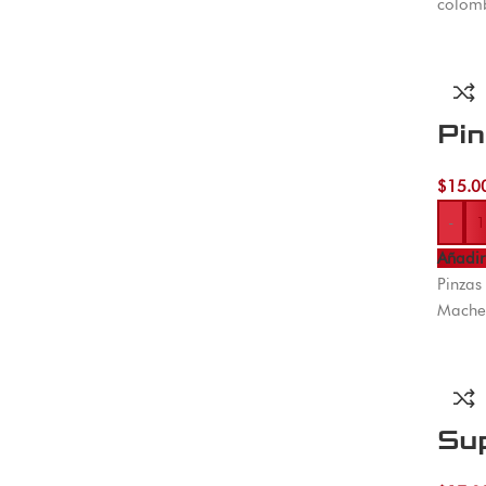
colomb
Pin
$
15.0
-
Añadir 
Pinzas
Machet
Sup