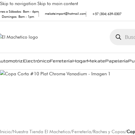
Skip to navigation
Skip to main content
unes a Sábados: 8am - 6pm
mekateimport@hotmail.com
+57 (304) 639-0307
Domingos: 8am - 1pm
utomotriz
Electrónico
Ferretería
Hogar
Mekate
Papelería
Pu
Inicio
/
Nuestra Tienda El Machetico
/
Ferretería
/
Raches y Copas
/
Cop