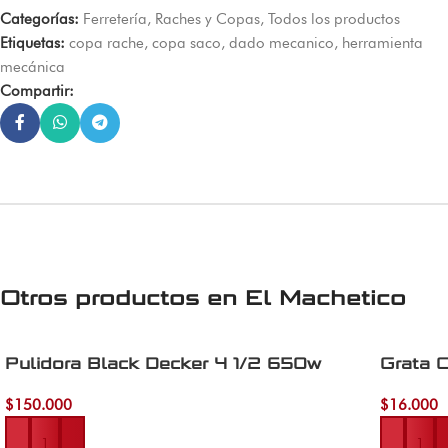
Categorías:
Ferretería
,
Raches y Copas
,
Todos los productos
Etiquetas:
copa rache
,
copa saco
,
dado mecanico
,
herramienta
mecánica
Compartir:
Otros productos en
El Machetico
Pulidora Black Decker 4 1/2 650w
Grata 
$
150.000
$
16.000
Añadir al carrito
Añadir al 